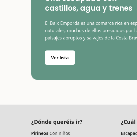
castillos, agua y trenes
El Baix Empordà es una comarca rica en es
naturales, muchos de ellos presididos por l
paisajes abruptos y salvajes de la Costa Bra
donde encontraremos auténticas joyas par
visitar con niños. La Gola del Ter o el Parq
Ver lista
¿Dónde queréis ir?
¿Cuál 
Pirineos
Con niños
Escapad