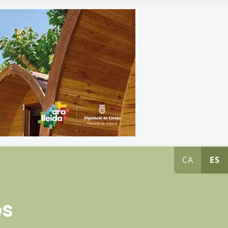
CA
ES
os