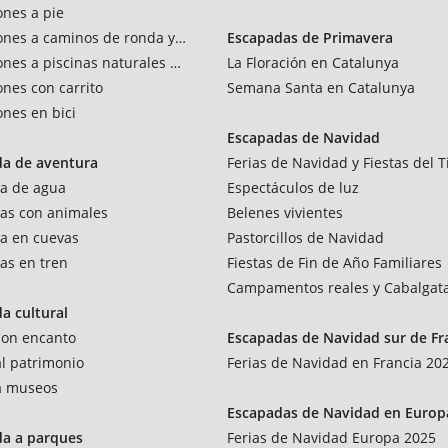
ones a pie
ones a caminos de ronda y vías verdes
Escapadas de Primavera
ones a piscinas naturales y rios
La Floración en Catalunya
ones con carrito
Semana Santa en Catalunya
ones en bici
Escapadas de Navidad
da de aventura
Ferias de Navidad y Fiestas del T
a de agua
Espectáculos de luz
as con animales
Belenes vivientes
a en cuevas
Pastorcillos de Navidad
as en tren
Fiestas de Fin de Año Familiares
Campamentos reales y Cabalgat
a cultural
 con encanto
Escapadas de Navidad sur de Fr
al patrimonio
Ferias de Navidad en Francia 20
 a museos
Escapadas de Navidad en Europ
da a parques
Ferias de Navidad Europa 2025