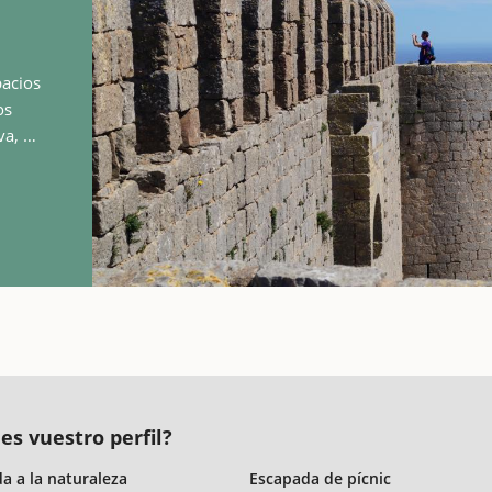
pacios
os
va, y
a
ue…
es vuestro perfil?
a a la naturaleza
Escapada de pícnic