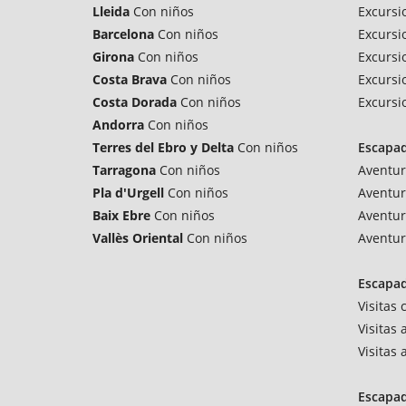
Lleida
Con niños
Excursi
Barcelona
Con niños
Excursi
Girona
Con niños
Excursi
Costa Brava
Con niños
Excursi
Costa Dorada
Con niños
Excursi
Andorra
Con niños
Terres del Ebro y Delta
Con niños
Escapa
Tarragona
Con niños
Aventur
Pla d'Urgell
Con niños
Aventur
Baix Ebre
Con niños
Aventur
Vallès Oriental
Con niños
Aventur
Escapad
Visitas
Visitas 
Visitas
Escapa