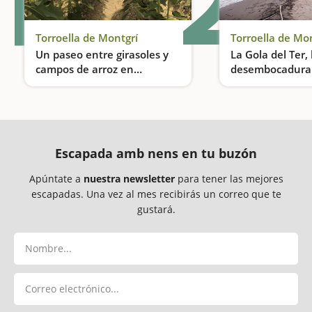
1
2
Torroella de Montgrí
Torroella de Mo
Un paseo entre girasoles y
La Gola del Ter, 
campos de arroz en
desembocadura
Torroella de Montgrí
Los otros encantos naturales de la Costa Brava
Escapada amb nens en tu buzón
Apúntate a
nuestra newsletter
para tener las mejores
escapadas. Una vez al mes recibirás un correo que te
gustará.