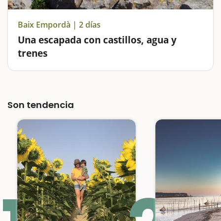
Baix Empordà | 2 días
Una escapada con castillos, agua y
trenes
El Baix Empordà es una comarca rica en espacios
naturales, muchos de ellos presididos por los paisajes
abruptos y salvajes de la Costa Brava, y donde
Son tendencia
encontraremos auténticas joyas para visitar con niños.
La Gola del Ter o el Parque…