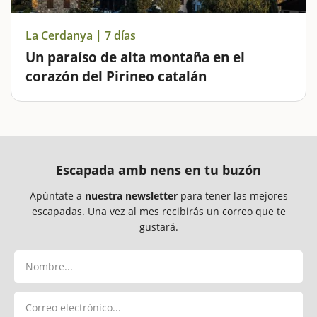
La Cerdanya | 7 días
Un paraíso de alta montaña en el
corazón del Pirineo catalán
Icono de las comarcas catalanas de alta montaña, la
Cerdanya es un destino muy recomendable para hacer
una escapada con niños. Sin duda, los estanques son
uno de los principales atractivos, con la subida hasta
Malniu como máximo exponente,…
Escapada amb nens en tu buzón
Apúntate a
nuestra newsletter
para tener las mejores
escapadas. Una vez al mes recibirás un correo que te
gustará.