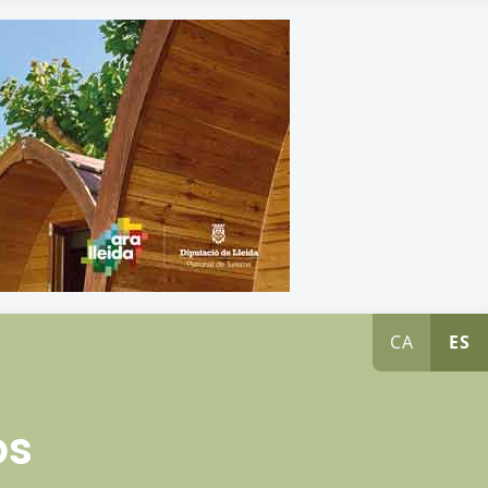
CA
ES
os