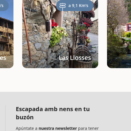
's
a 9,1 Km's
es
Las Llosses
Escapada amb nens en tu
buzón
Apúntate a
nuestra newsletter
para tener