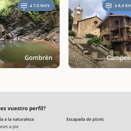
a 7,0 Km's
a 8,4 Km
Gombrèn
Campell
es vuestro perfil?
a a la naturaleza
Escapada de pícnic
ones a pie