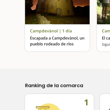
Campdevànol | 1 día
Cam
Escapada a Campdevànol, un
El c
pueblo rodeado de ríos
Sigu
Ranking de la comarca
1