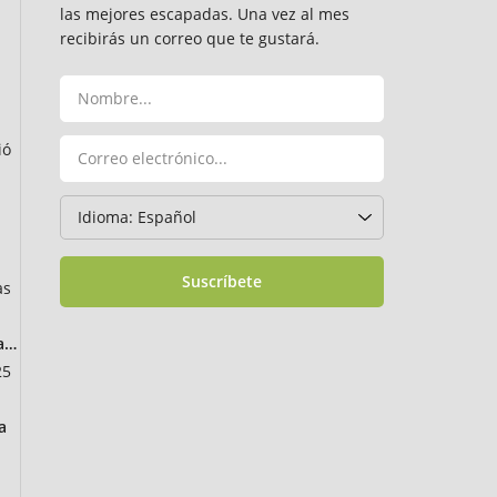
las mejores escapadas. Una vez al mes
recibirás un correo que te gustará.
ió
Suscríbete
as
ancia
25
a