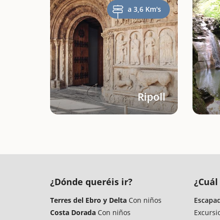
a 3,6 Km's
Ripoll
¿Dónde queréis ir?
¿Cuál 
Terres del Ebro y Delta
Con niños
Escapad
Costa Dorada
Con niños
Excursi