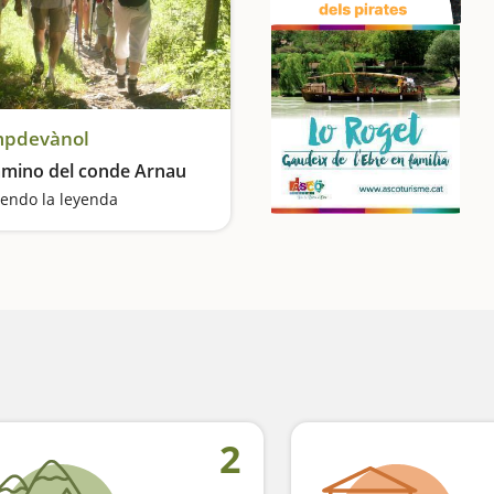
pdevànol
amino del conde Arnau
iendo la leyenda
2