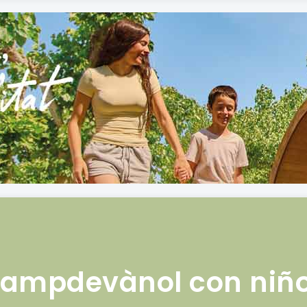
ampdevànol con niñ