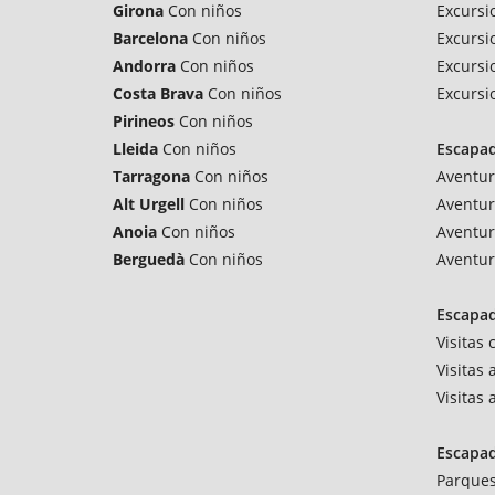
Girona
Con niños
Excursi
Barcelona
Con niños
Excursi
Andorra
Con niños
Excursi
Costa Brava
Con niños
Excursi
Pirineos
Con niños
Lleida
Con niños
Escapa
Tarragona
Con niños
Aventur
Alt Urgell
Con niños
Aventur
Anoia
Con niños
Aventur
Berguedà
Con niños
Aventur
Escapad
Visitas
Visitas 
Visitas
Escapa
Parques