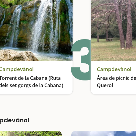
3
Campdevànol
Campdevànol
Torrent de la Cabana (Ruta
Área de pícnic de
dels set gorgs de la Cabana)
Querol
El paraíso de las pozas
En plena naturalez
mpdevànol