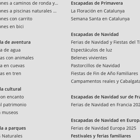
ones a caminos de ronda y vías verdes
Escapadas de Primavera
ones a piscinas naturales y rios
La Floración en Catalunya
ones con carrito
Semana Santa en Catalunya
ones en bici
Escapadas de Navidad
da de aventura
Ferias de Navidad y Fiestas del T
a de agua
Espectáculos de luz
as con animales
Belenes vivientes
a en cuevas
Pastorcillos de Navidad
as en tren
Fiestas de Fin de Año Familiares
Campamentos reales y Cabalgat
a cultural
 con encanto
Escapadas de Navidad sur de Fr
al patrimonio
Ferias de Navidad en Francia 20
 a museos
Escapadas de Navidad en Europ
da a parques
Ferias de Navidad Europa 2025
 Naturales
Festivales y ferias familiares