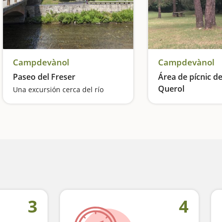
Campdevànol
Campdevànol
Paseo del Freser
Área de pícnic de
Querol
Una excursión cerca del río
En plena naturalez
3
4