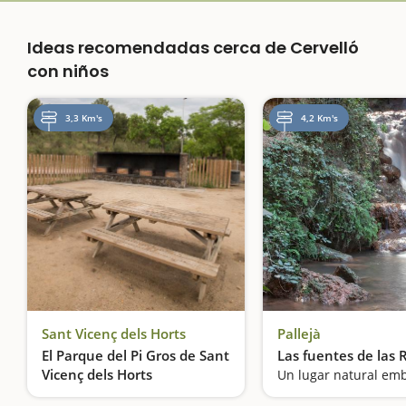
Ideas recomendadas cerca de Cervelló
con niños
3,3 Km's
4,2 Km's
Sant Vicenç dels Horts
Pallejà
El Parque del Pi Gros de Sant
Las fuentes de las 
Vicenç dels Horts
Un lugar natural em
Pícnic bajo un árbol monumental