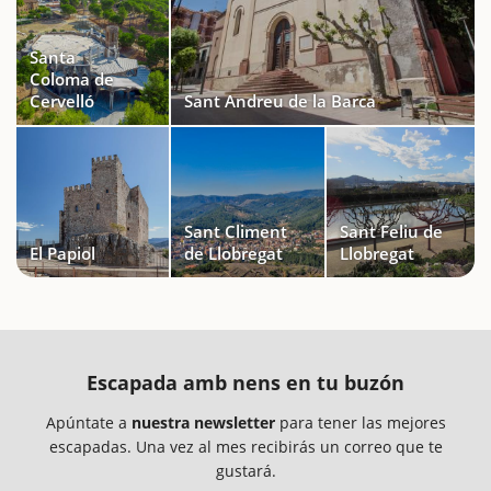
Santa
Coloma de
Cervelló
Sant Andreu de la Barca
Sant Climent
Sant Feliu de
El Papiol
de Llobregat
Llobregat
Escapada amb nens en tu buzón
Apúntate a
nuestra newsletter
para tener las mejores
escapadas. Una vez al mes recibirás un correo que te
gustará.