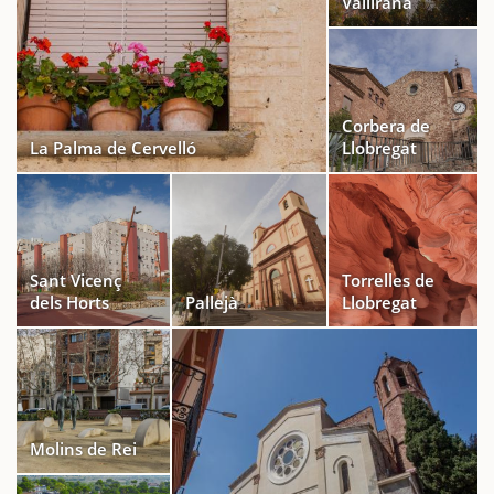
Vallirana
Corbera de
La Palma de Cervelló
Llobregat
Sant Vicenç
Torrelles de
dels Horts
Pallejà
Llobregat
Molins de Rei