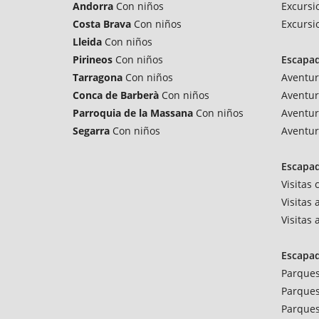
Andorra
Con niños
Excursi
Costa Brava
Con niños
Excursi
Lleida
Con niños
Pirineos
Con niños
Escapa
Tarragona
Con niños
Aventur
Conca de Barberà
Con niños
Aventur
Parroquia de la Massana
Con niños
Aventur
Segarra
Con niños
Aventur
Escapad
Visitas
Visitas 
Visitas
Escapa
Parques
Parques
Parques