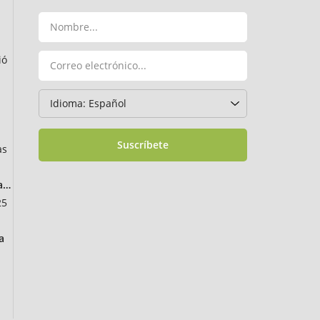
ió
Suscríbete
as
ancia
25
a