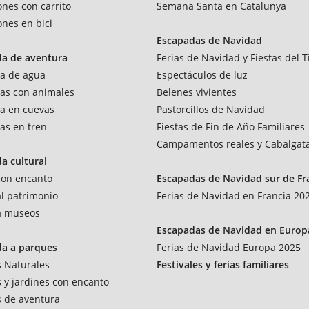
ones con carrito
Semana Santa en Catalunya
ones en bici
Escapadas de Navidad
da de aventura
Ferias de Navidad y Fiestas del T
a de agua
Espectáculos de luz
as con animales
Belenes vivientes
a en cuevas
Pastorcillos de Navidad
as en tren
Fiestas de Fin de Año Familiares
Campamentos reales y Cabalgat
a cultural
 con encanto
Escapadas de Navidad sur de Fr
al patrimonio
Ferias de Navidad en Francia 20
 a museos
Escapadas de Navidad en Europ
da a parques
Ferias de Navidad Europa 2025
 Naturales
Festivales y ferias familiares
 y jardines con encanto
 de aventura