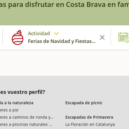
as para disfrutar en Costa Brava en fam
Actividad
Ferias de Navidad y Fiestas del Tió
es vuestro perfil?
a a la naturaleza
Escapada de pícnic
ones a pie
ones a caminos de ronda y vías verdes
Escapadas de Primavera
ones a piscinas naturales y rios
La Floración en Catalunya