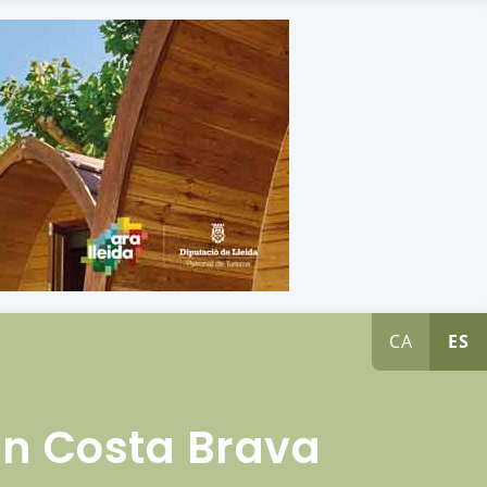
CA
ES
 en Costa Brava