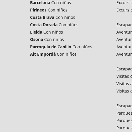
Barcelona
Con niños
Excursi
Pirineos
Con niños
Excursi
Costa Brava
Con niños
Costa Dorada
Con niños
Escapa
Lleida
Con niños
Aventur
Osona
Con niños
Aventur
Parroquia de Canillo
Con niños
Aventur
Alt Empordà
Con niños
Aventur
Escapad
Visitas
Visitas 
Visitas
Escapa
Parques
Parques
Parques