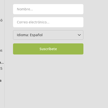
ió
Suscríbete
as
ancia
25
a