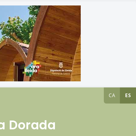
CA
ES
ta Dorada