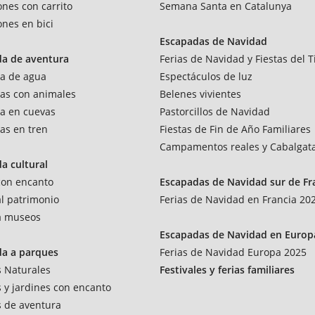
ones con carrito
Semana Santa en Catalunya
ones en bici
Escapadas de Navidad
da de aventura
Ferias de Navidad y Fiestas del T
a de agua
Espectáculos de luz
as con animales
Belenes vivientes
a en cuevas
Pastorcillos de Navidad
as en tren
Fiestas de Fin de Año Familiares
Campamentos reales y Cabalgat
a cultural
 con encanto
Escapadas de Navidad sur de Fr
al patrimonio
Ferias de Navidad en Francia 20
 a museos
Escapadas de Navidad en Europ
da a parques
Ferias de Navidad Europa 2025
 Naturales
Festivales y ferias familiares
 y jardines con encanto
 de aventura