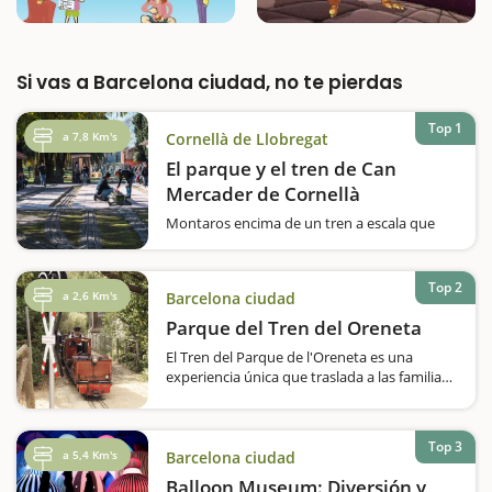
Si vas a Barcelona ciudad, no te pierdas
Top 1
a 7,8 Km's
Cornellà de Llobregat
El parque y el tren de Can
Mercader de Cornellà
Montaros encima de un tren a escala que
recorre el Parque de Can Mercader y
pasaréis un rato muy divertido en familia.Os
gustan los trenes? Queréis hacer una vuelta
Top 2
a 2,6 Km's
Barcelona ciudad
en un ferrocarril a escala? El Parque
de Can Mercader, que se inauguró el 1987,…
Parque del Tren del Oreneta
El Tren del Parque de l'Oreneta es una
experiencia única que traslada a las familias
al mundo de los ferrocarriles en miniatura.
Situado en el parque del Castell de l'Oreneta,
en el distrito de Sarrià-Sant Gervasi de
Top 3
Barcelona, este…
a 5,4 Km's
Barcelona ciudad
Balloon Museum: Diversión y