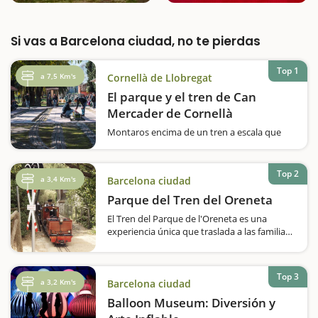
Si vas a Barcelona ciudad, no te pierdas
Top 1
a 7,5 Km's
Cornellà de Llobregat
El parque y el tren de Can
Mercader de Cornellà
Montaros encima de un tren a escala que
recorre el Parque de Can Mercader y
pasaréis un rato muy divertido en familia.Os
gustan los trenes? Queréis hacer una vuelta
Top 2
a 3,4 Km's
Barcelona ciudad
en un ferrocarril a escala? El Parque
de Can Mercader, que se inauguró el 1987,…
Parque del Tren del Oreneta
El Tren del Parque de l'Oreneta es una
experiencia única que traslada a las familias
al mundo de los ferrocarriles en miniatura.
Situado en el parque del Castell de l'Oreneta,
en el distrito de Sarrià-Sant Gervasi de
Top 3
Barcelona, este…
a 3,2 Km's
Barcelona ciudad
Balloon Museum: Diversión y