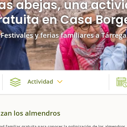
las abejas, una activ
ratuita en Casa Borg
Festivales y ferias familiares a Tárrega
Actividad
izan los almendros
ad familiar gratuita para conocer la polinización de los almendros