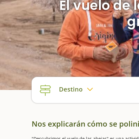
El vuelo de 
g
Destino
Nos explicarán cómo se polin
"Descubrimos el vuelo de las abejas" es una activid