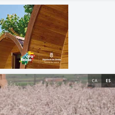
CA
ES