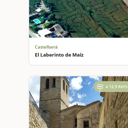
Castellserà
El Laberinto de Maíz
a 12,9 Km's