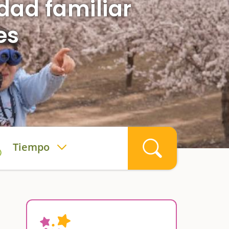
idad familiar
es
Tiempo