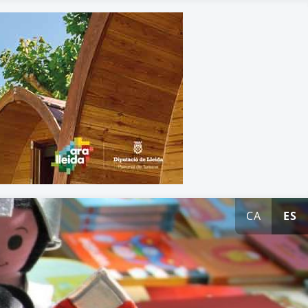
CA
ES