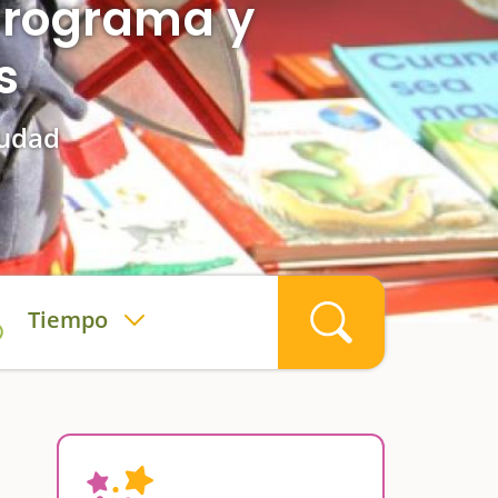
 programa y
s
iudad
Tiempo