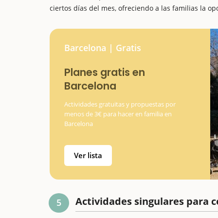
ciertos días del mes, ofreciendo a las familias la opo
Barcelona | Gratis
Planes gratis en
Barcelona
Actividades gratuitas y propuestas por
menos de 3€ para hacer en familia en
Barcelona
Ver lista
Actividades singulares para c
5