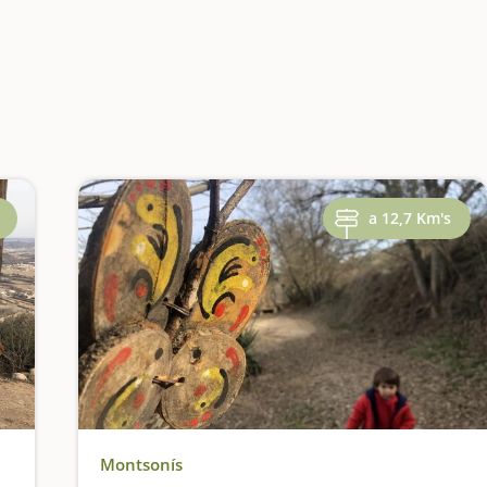
a 12,7 Km's
Montsonís