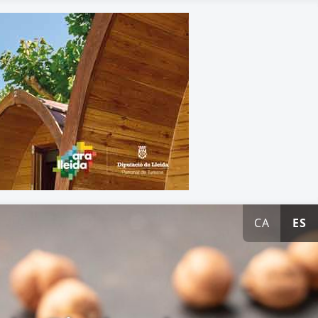
CA
ES