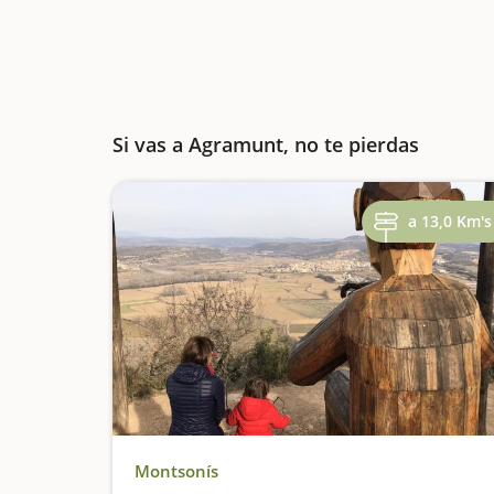
Si vas a Agramunt, no te pierdas
a 13,0 Km's
Montsonís