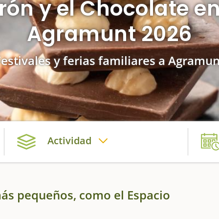
rrón y el Chocolate en
Agramunt 2026
Festivales y ferias familiares a Agramun
Actividad
 más pequeños, como el Espacio