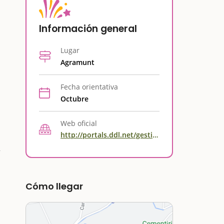
Información general
Lugar
Agramunt
Fecha orientativa
Octubre
Web oficial
http://portals.ddl.net/gestio/ajuntament-dagramunt/fira-del-torro-i-la-xocolata-a-la-pedra
Cómo llegar