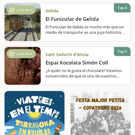
Observatorio Astronómico del Garraf,
situado en el antiguo edificio de Can Tòfol,
Top 4
a 9,7 Km's
Gelida
junto a la Escuela de Naturaleza de Can
Grau. El…
El Funicular de Gelida
El Funicular de Gelida es mucho más que un
medio de transporte: es una joya histórica
que ha marcado la vida de esta villa del
Penedès. Inaugurado en 1924 por el
ingeniero Santiago Rubió y Tudurí,
Top 5
conectaba la estación…
a 9,4 Km's
Sant Sadurní d'Anoia
Espai Xocolata Simón Coll
¿A quién no le gusta el chocolate? Estamos
convencidos de que es uno de vuestros
dulces preferidos y que os encanta su gusto
y su olor. Si es así, no os podéis perder la
visita al Espai Xocolatada Simón Coll, en…