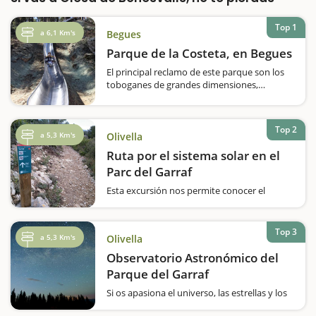
Top 1
a 6,1 Km's
Begues
Parque de la Costeta, en Begues
El principal reclamo de este parque son los
toboganes de grandes dimensiones,
integrados en el bosque de pinos donde se
encuentra ubicado el parque. También
encontramos un área de cuerdas y una zona
Top 2
de picnic. Eso, sí, os recordamos…
a 5,3 Km's
Olivella
Ruta por el sistema solar en el
Parc del Garraf
Esta excursión nos permite conocer el
sistema solar y los planetas mientras
caminamos por el Parc del Garraf.A lo largo
del recorrido, encontraréis una
Top 3
a 5,3 Km's
Olivella
representación de cada uno de los ocho
planetas que conforman el sistema solar,
Observatorio Astronómico del
con unos hitos que…
Parque del Garraf
Si os apasiona el universo, las estrellas y los
planetas, no os podéis perder la visita al