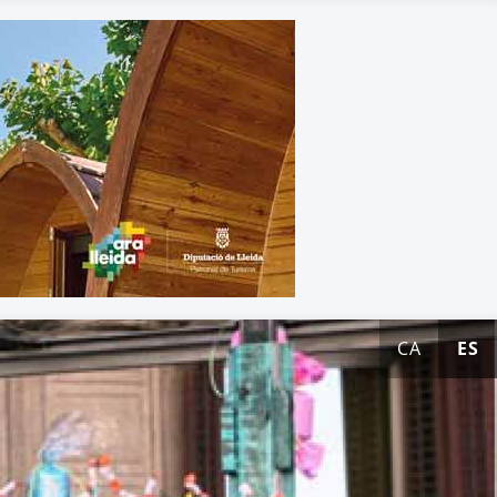
CA
ES