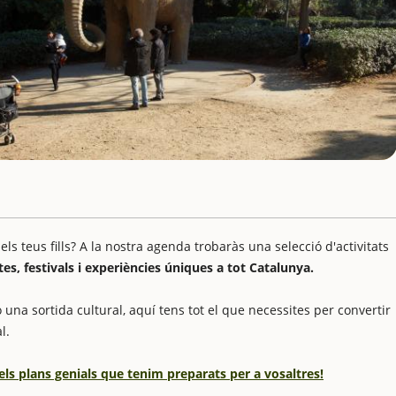
 teus fills? A la nostra agenda trobaràs una selecció d'activitats
stes, festivals i experiències úniques a tot Catalunya.
 una sortida cultural, aquí tens tot el que necessites per convertir
l.
els plans genials que tenim preparats per a vosaltres!