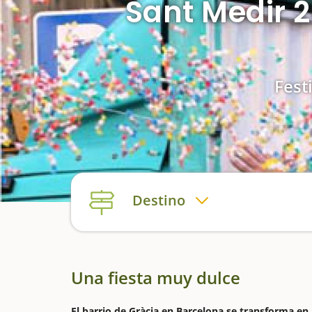
Sant Medir 2
Fest
Destino
Una fiesta muy dulce
El barrio de Gràcia en Barcelona se transforma en 