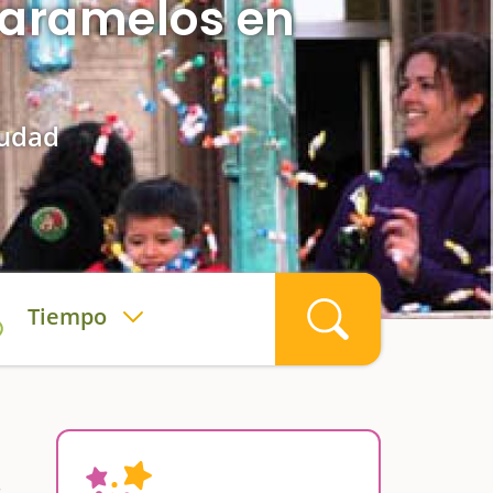
 caramelos en
iudad
Tiempo
s