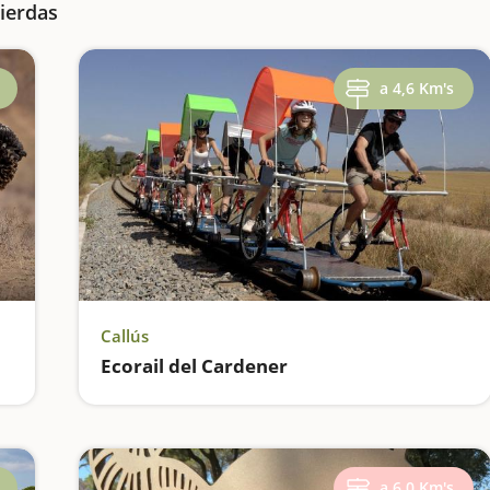
pierdas
a 4,6 Km's
Callús
Ecorail del Cardener
a 6,0 Km's