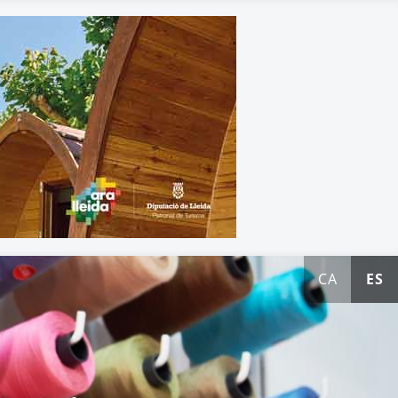
CA
ES