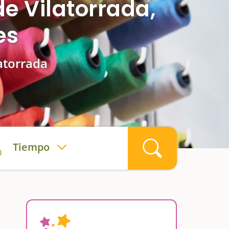
e Vilatorrada,
es
latorrada
Tiempo