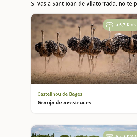
Si vas a Sant Joan de Vilatorrada, no te 
a 6,7 Km's
Castellnou de Bages
Granja de avestruces
a 3,3 Km's