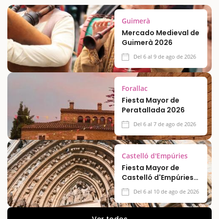
Guimerà
Mercado Medieval de
Guimerà 2026
Del 6 al 9 de ago de 2026
Forallac
Fiesta Mayor de
Peratallada 2026
Del 6 al 7 de ago de 2026
Castelló d'Empúries
Fiesta Mayor de
Castelló d'Empúries
2026
Del 6 al 10 de ago de 2026
Ver todos