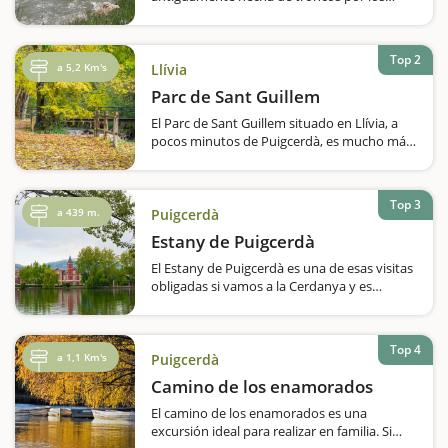
vecinos de los pueblos de All y de
Sanavastre, para poder tener un paso por el
Segre. Normalmente se tenía que rehacer
Top 2
una vez al año debido a las crecidas…
a 5,2 Km's
Llívia
Parc de Sant Guillem
El Parc de Sant Guillem situado en Llívia, a
pocos minutos de Puigcerdà, es mucho más
que una zona de pícnic. Aquí podéis pasar
medio día o todo el día si vaís en primavera
o el…
Top 3
a 439 m.
Puigcerdà
Estany de Puigcerdà
El Estany de Puigcerdà es una de esas visitas
obligadas si vamos a la Cerdanya y es
también uno de los lugares más típicos para
pasear con calma y disfrutar del paisaje. Un
oasis de calma. Se puede dar una vuelta
Top 4
recorriendo…
a 1,1 Km's
Puigcerdà
Camino de los enamorados
El camino de los enamorados es una
excursión ideal para realizar en familia. Si