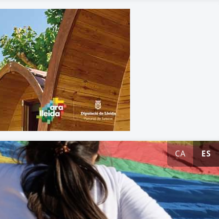
CA
ES