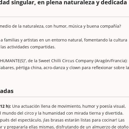
dad singular, en plena naturaleza y dedicada
 medio de la naturaleza, con humor, música y buena compañía?
 a familias y artistas en un entorno natural, fomentando la cultura
 las actividades compartidas.
-HUMANTE(S)”, de la Sweet Chilli Circus Company (Aragón/Francia):
bares, pértiga china, acro-danza y clown para reflexionar sobre l
cadas
12 h):
Una actuación llena de movimiento, humor y poesía visual,
l mundo del circo y la humanidad con mirada tierna y divertida.
pués del espectáculo, ¡las brasas estarán listas para cocinar! Las
ar y prepararla ellas mismas, disfrutando de un almuerzo de otoño