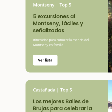
Montseny | Top 5
5 excursiones al
Montseny, fáciles y
señalizadas
Itinerarios para conocer la esencia del
Montseny en familia
Ver lista
Castañada | Top 5
Los mejores Bailes de
Brujas para celebrar la