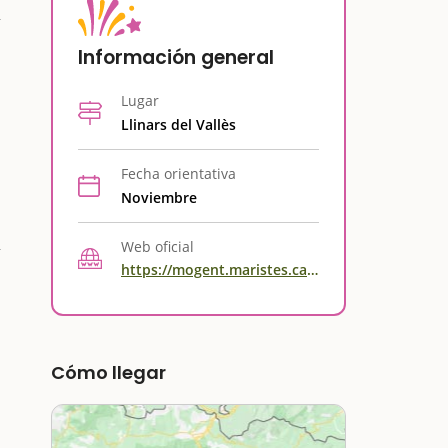
Información general
Lugar
Llinars del Vallès
Fecha orientativa
Noviembre
Web oficial
https://mogent.maristes.cat/ca/agenda/trans-humantes-sweet-chilli-circus-company
Cómo llegar