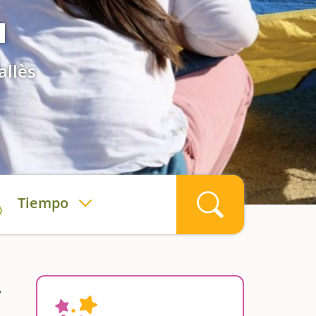
a
allès
Tiempo
y