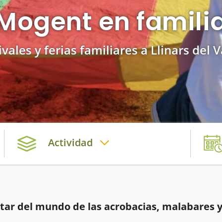
Mogent en famili
ivales y ferias familiares a Llinars del V
Actividad
utar del mundo de las acrobacias, malabares 