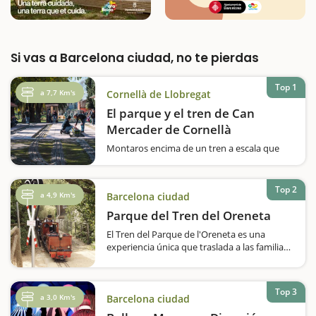
Si vas a Barcelona ciudad, no te pierdas
Top 1
a 7,7 Km's
Cornellà de Llobregat
El parque y el tren de Can
Mercader de Cornellà
Montaros encima de un tren a escala que
recorre el Parque de Can Mercader y
pasaréis un rato muy divertido en familia.Os
gustan los trenes? Queréis hacer una vuelta
Top 2
a 4,9 Km's
Barcelona ciudad
en un ferrocarril a escala? El Parque
de Can Mercader, que se inauguró el 1987,…
Parque del Tren del Oreneta
El Tren del Parque de l'Oreneta es una
experiencia única que traslada a las familias
al mundo de los ferrocarriles en miniatura.
Situado en el parque del Castell de l'Oreneta,
en el distrito de Sarrià-Sant Gervasi de
Top 3
Barcelona, este…
a 3,0 Km's
Barcelona ciudad