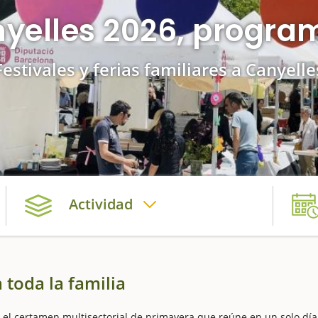
yelles 2026, progra
Festivales y ferias familiares a Canyelle
Actividad
 toda la familia
el certamen multisectorial de primavera que reúne en un solo día