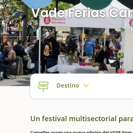
Vade Ferias Can
Destino
Un festival multisectorial para
Canyelles acoge una nueva edición del VADE Fires,