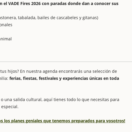
en el VADE Fires 2026 con paradas donde dan a conocer sus
astonera, tabalada, bailes de cascabeles y gitanas)
ionales
animal
 tus hijos? En nuestra agenda encontrarás una selección de
ilia:
ferias, fiestas, festivales y experiencias únicas en toda
o una salida cultural, aquí tienes todo lo que necesitas para
 especial.
dos los planes geniales que tenemos preparados para vosotros!