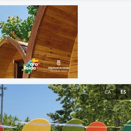
CA
ES