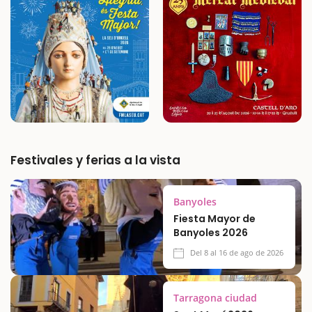
este espacio ofrece un fascinante recorrido
entre especies vegetales de diferentes
regiones del…
Festivales y ferias a la vista
Banyoles
Fiesta Mayor de
Banyoles 2026
Del 8 al 16 de ago de 2026
Tarragona ciudad