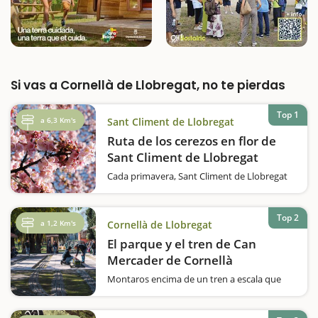
Si vas a Cornellà de Llobregat, no te pierdas
Top 1
a 6,3 Km's
Sant Climent de Llobregat
Ruta de los cerezos en flor de
Sant Climent de Llobregat
Cada primavera, Sant Climent de Llobregat
se convierte en un mar de flores blancas
gracias a la floración de sus cerezos. Esta
localidad, situada a tan sólo 20 minutos de
Top 2
a 1,2 Km's
Cornellà de Llobregat
Barcelona, ofrece excuriones para pasear
entre los campos floridos…
El parque y el tren de Can
Mercader de Cornellà
Montaros encima de un tren a escala que
recorre el Parque de Can Mercader y
pasaréis un rato muy divertido en familia.Os
gustan los trenes? Queréis hacer una vuelta