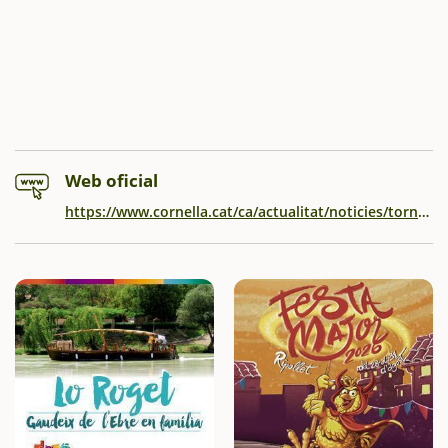
Web oficial
https://www.cornella.cat/ca/actualitat/noticies/torna-la-festa-del-riu-el-15-de-marc