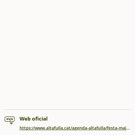
Web oficial
https://www.altafulla.cat/agenda-altafulla/festa-major-de-sant-marti-2025-i-agenda-de-novembre_1405