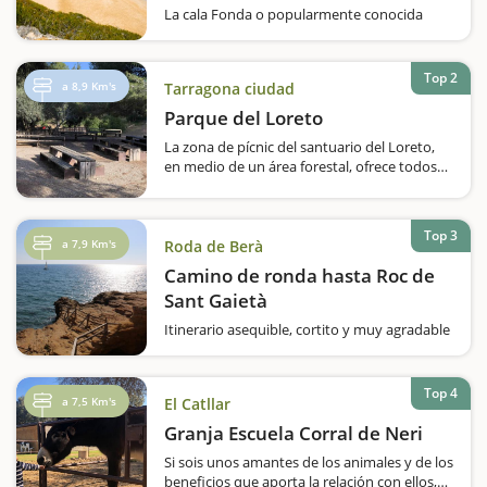
La cala Fonda o popularmente conocida
como la Waikiki, en honor, dicen, en las
mejores playas de la isla de Hawai, es sin
duda la más espectacular de Tarragona. Una
Top 2
a 8,9 Km's
Tarragona ciudad
playa paradisiaca en toda regla y que os
proponemos que visitéis y que disfrutéis…
Parque del Loreto
La zona de pícnic del santuario del Loreto,
en medio de un área forestal, ofrece todos
los servicios en un lugar tranquilo y
accesible.Uno de los lugares más tranquilos
y agradables para hacer un pícnic en
Top 3
Tarragona es el Parque del Loreto, junto…
a 7,9 Km's
Roda de Berà
Camino de ronda hasta Roc de
Sant Gaietà
Itinerario asequible, cortito y muy agradable
para hacer con niños que recorre el camino
de ronda desde el paseo Marítimo de Roda
de Berà hasta Roc de Sant Gaietà; un
Top 4
a 7,5 Km's
El Catllar
pequeño y encantador pueblecito
perteneciente…
Granja Escuela Corral de Neri
Si sois unos amantes de los animales y de los
beneficios que aporta la relación con ellos,