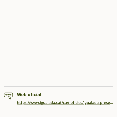
Web oficial
https://www.igualada.cat/ca/noticies/igualada-presenta-la-campanya-de-nadal-2025-amb-mes-llum-noves-activitats-i-l2019aposta-de-potenciar-el-comerc-local