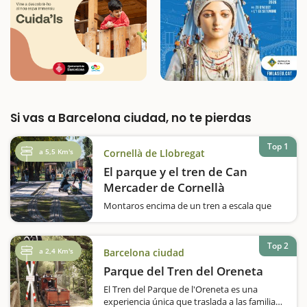
Si vas a Barcelona ciudad, no te pierdas
Top 1
a 5,5 Km's
Cornellà de Llobregat
El parque y el tren de Can
Mercader de Cornellà
Montaros encima de un tren a escala que
recorre el Parque de Can Mercader y
pasaréis un rato muy divertido en familia.Os
gustan los trenes? Queréis hacer una vuelta
Top 2
a 2,4 Km's
Barcelona ciudad
en un ferrocarril a escala? El Parque
de Can Mercader, que se inauguró el 1987,…
Parque del Tren del Oreneta
El Tren del Parque de l'Oreneta es una
experiencia única que traslada a las familias