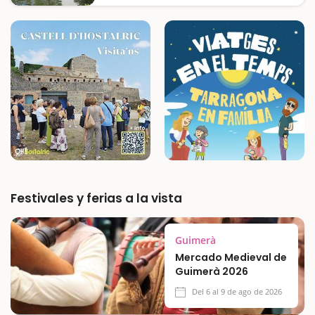
es un jardín de tipo romántico con mucho
encanto y un laberinto para jugar a
encontrar la salida.En medio de cauces de
comunicación y poblaciones metropolitanas,
emerge un oasis de verdor que los
habitantes…
Festivales y ferias a la vista
Guimerà
Mercado Medieval de
Guimerà 2026
Del 6 al 9 de ago de 2026