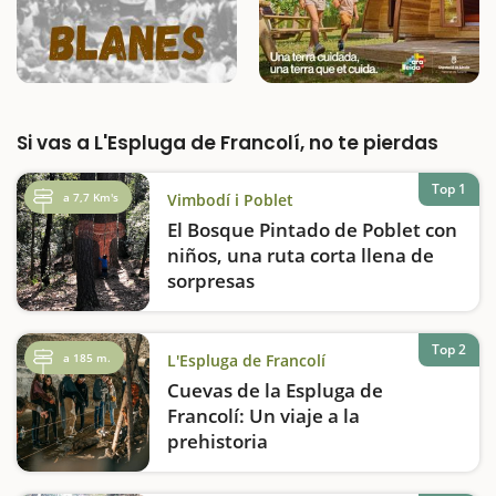
Si vas a L'Espluga de Francolí, no te pierdas
Top 1
a 7,7 Km's
Vimbodí i Poblet
El Bosque Pintado de Poblet con
niños, una ruta corta llena de
sorpresas
Excursión llena de emociones, rodeada de
un paisaje maravilloso e ideada
específicamente para hacer con niños con
Top 2
a 185 m.
L'Espluga de Francolí
los árboles y sobre todo las setas como
Cuevas de la Espluga de
grandes protagonistas. Se trata del itinerario
micológico del Bosque de
Francolí: Un viaje a la
Poblet.Combinaremos…
prehistoria
Adéntrate en uno de los espacios más
fascinantes de la prehistoria: las Cuevas de