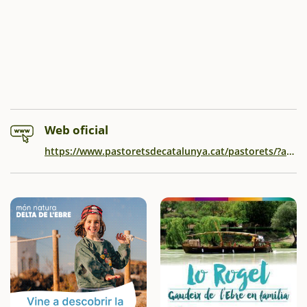
Web oficial
https://www.pastoretsdecatalunya.cat/pastorets/?activityId=2928c9f1-8396-48d2-a315-163173d33275