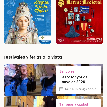
precioso, rodeado de bosque y muy grande.
En segundo lugar porque es un lugar de…
Festivales y ferias a la vista
Banyoles
Fiesta Mayor de
Banyoles 2026
Del 8 al 16 de ago de 2026
Tarragona ciudad