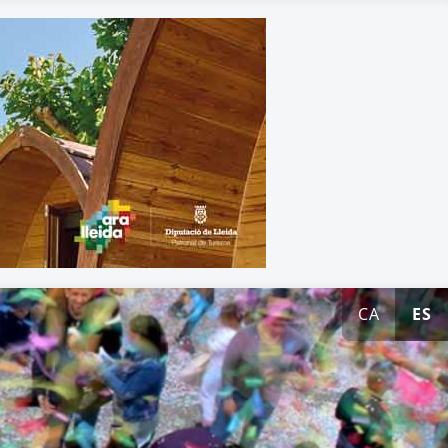
CA
ES