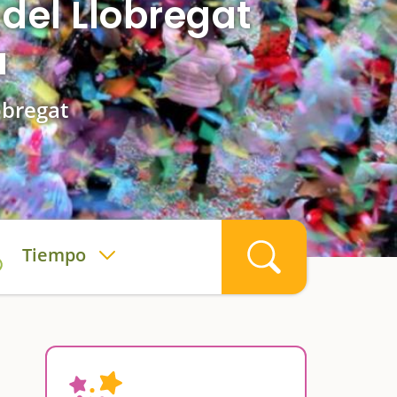
 del Llobregat
a
obregat
Tiempo