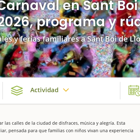
Carnaval en Sant Boi
2026, programa y rú
ales y ferias familiares a Sant Boi de Ll
Actividad
ar las calles de la ciudad de disfraces, música y alegría. Esta
liar, pensada para que familias con niños vivan una experiencia