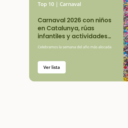
Top 10 | Carnaval
Carnaval 2026 con niños
en Catalunya, rúas
infantiles y actividades
familiares
Celebramos la semana del año más alocada
Ver lista