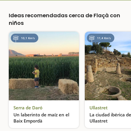
Ideas recomendadas cerca de Flaçà con
niños
10,1 Km's
11,4 Km's
Serra de Daró
Ullastret
Un laberinto de maíz en el
La ciudad ibérica d
Baix Empordà
Ullastret
Entramos en el laberinto de Can Pujol, un tesoro de la Costa Brava
Una metrópoli prer