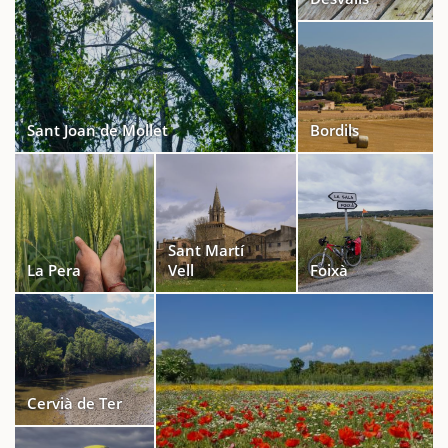
Sant Joan de Mollet
Bordils
Sant Martí
La Pera
Vell
Foixà
Cervià de Ter