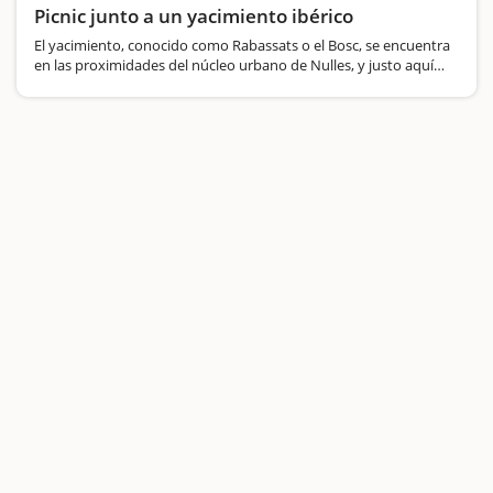
Picnic junto a un yacimiento ibérico
El yacimiento, conocido como Rabassats o el Bosc, se encuentra
en las proximidades del núcleo urbano de Nulles, y justo aquí
también encontraréis tres mesas de madera para hacer un
pícnic, pero atención,…