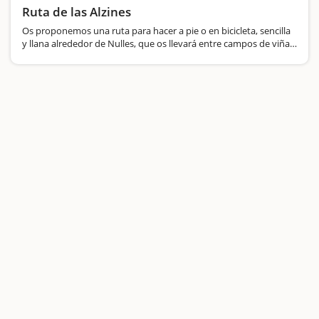
Ruta de las Alzines
Os proponemos una ruta para hacer a pie o en bicicleta, sencilla
y llana alrededor de Nulles, que os llevará entre campos de viña,
olivos, avellanos y algarrobos; los cultivos típicos de este
municipio del Alt Camp en que principalmente…