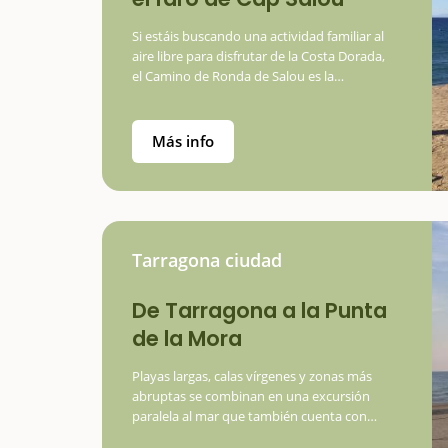
Si estáis buscando una actividad familiar al
aire libre para disfrutar de la Costa Dorada,
el Camino de Ronda de Salou es la
propuesta perfecta. Este recorrido junto al
mar es ideal para hacer con niños y ofrece
paisajes espectaculares,…
Más info
Tarragona ciudad
De Tarragona a la Punta
de la Mora
Playas largas, calas vírgenes y zonas más
abruptas se combinan en una excursión
paralela al mar que también cuenta con
patrimonio.Se trata de una excursión muy