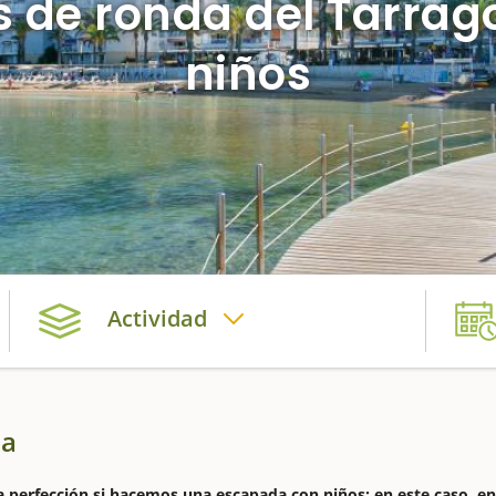
 de ronda del Tarrag
niños
Actividad
ia
 perfección si hacemos una escapada con niños; en este caso, en