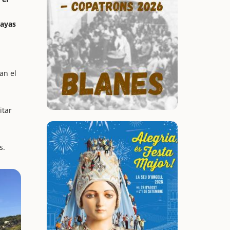
layas
an el
itar
s.