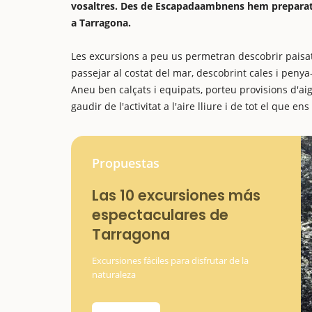
vosaltres. Des de Escapadaambnens hem preparat 
a Tarragona.
Les excursions a peu us permetran descobrir paisat
passejar al costat del mar, descobrint cales i penya-
Aneu ben calçats i equipats, porteu provisions d'ai
gaudir de l'activitat a l'aire lliure i de tot el que en
Propuestas
Las 10 excursiones más
espectaculares de
Tarragona
Excursiones fáciles para disfrutar de la
naturaleza