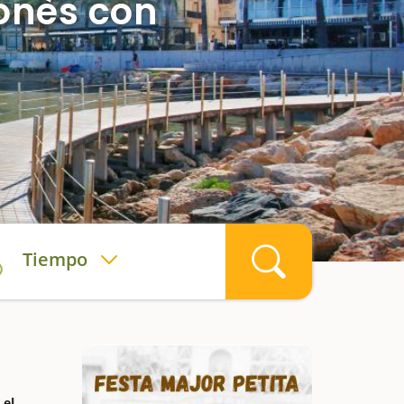
onès con
Tiempo
 el