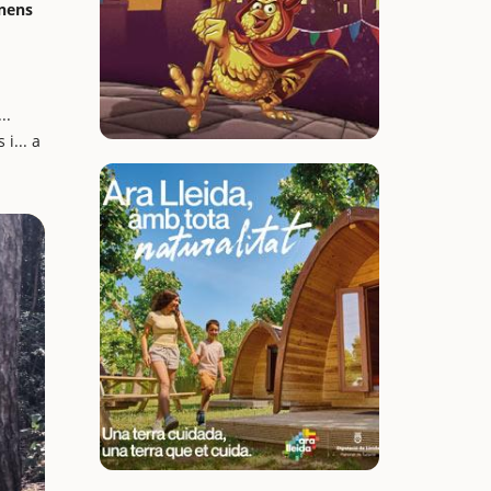
 nens
..
i... a