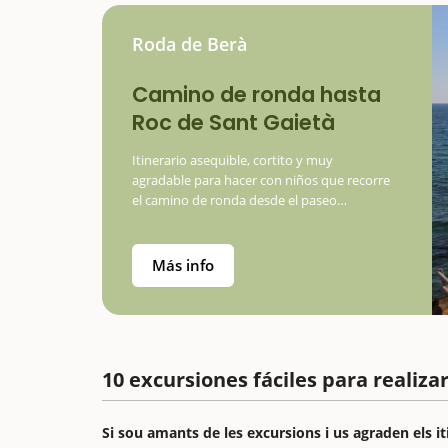
Roda de Berà
Camino de ronda hasta
Roc de Sant Gaietà
Itinerario asequible, cortito y muy
agradable para hacer con niños que recorre
el camino de ronda desde el paseo
Marítimo de Roda de Berà hasta Roc de
Sant Gaietà; un pequeño y encantador
pueblecito perteneciente…
Más info
10 excursiones fáciles para realiza
Si sou amants de les excursions i us agraden els it