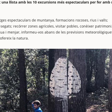
una llista amb les 10 excursions més espectaculars per fer amb
ges espectaculars de muntanya, formacions rocoses, rius i valls;
segats; recórrer zones agrícoles, visitar pobles, conèixer patrimoni.
gua i menjar, informeu-vos abans de les previsions meteorològiques 
s ofereix la natura.