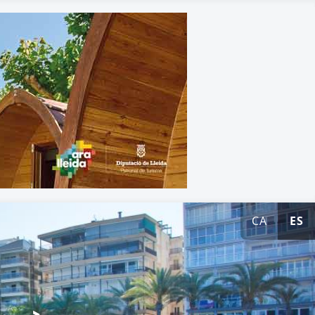
CA
ES