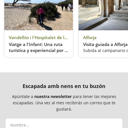
Vandellòs i l'Hospitalet de l'Infant
Alforja
Viatge a l'Infant: Una ruta
Visita guiada a Alforja
turística y experiencial por el
universo de El Petit Príncep
Una ruta que pone de relieve valores como el amor, la amistad, la inocencia, la gratitud y la tolerancia
Escapada amb nens en tu buzón
Apúntate a
nuestra newsletter
para tener las mejores
escapadas. Una vez al mes recibirás un correo que te
gustará.