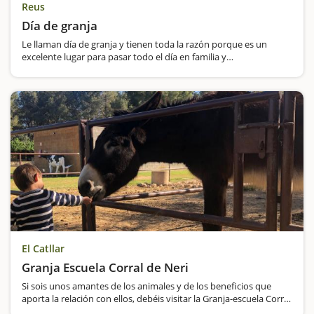
Reus
Día de granja
Le llaman día de granja y tienen toda la razón porque es un
excelente lugar para pasar todo el día en familia y
amigos.Nosotros disfrutamos de esta experiencia y disfrutamos
de todo lo que ofrecen: una ruta por la granja de animales
durante la qual…
El Catllar
Granja Escuela Corral de Neri
Si sois unos amantes de los animales y de los beneficios que
aporta la relación con ellos, debéis visitar la Granja-escuela Corral
de Neri. Situada en un antiguo corral de ovejas del siglo XVIII,