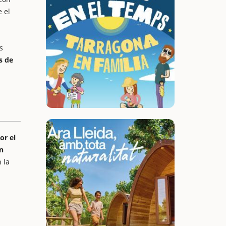
 el
s
s de
or el
n
 la