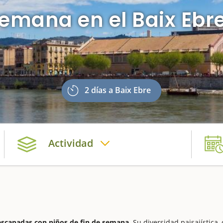
semana en el Baix Ebr
2 días a Baix Ebre
Actividad
scapadas con niños de fin de semana.
Su diversidad paisajística,