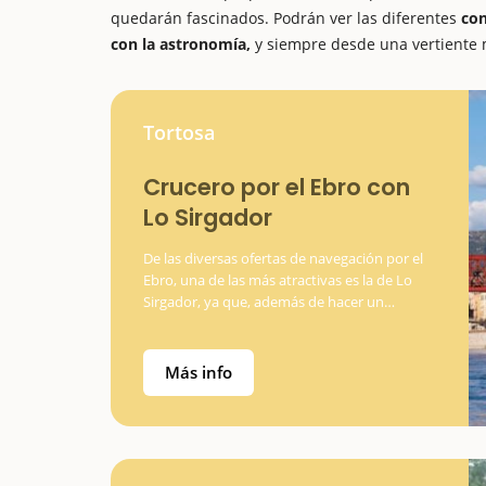
quedarán fascinados. Podrán ver las diferentes
con
con la astronomía,
y siempre desde una vertiente 
Tortosa
Crucero por el Ebro con
Lo Sirgador
De las diversas ofertas de navegación por el
Ebro, una de las más atractivas es la de Lo
Sirgador, ya que, además de hacer un
crucero por el río con "llagut" y descubrir su
paisaje único, podrá…
Más info