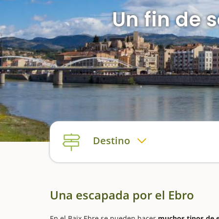
Un fin de 
Destino
Una escapada por el Ebro
En el Baix Ebre se pueden hacer
muchos tipos de e