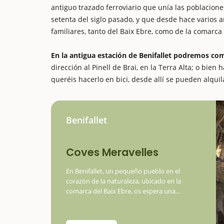
antiguo trazado ferroviario que unía las poblacione
setenta del siglo pasado, y que desde hace varios a
familiares, tanto del Baix Ebre, como de la comarca v
En la antigua estación de Benifallet podremos com
dirección al Pinell de Brai, en la Terra Alta; o bien
queréis hacerlo en bici, desde allí se pueden alquil
Benifallet
Coves Meravelles
En Benifallet, un pequeño pueblo en el
corazón de la naturaleza, ubicado en la
comarca del Baix Ebre, os espera una
aventura emocionante: las cuevas
maravillosas. Si buscáis una experiencia que
cautive tanto a grandes como a pequeños,