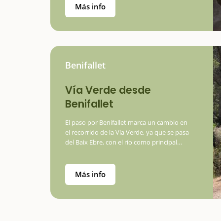
Más info
…
Benifallet
Vía Verde desde
Benifallet
El paso por Benifallet marca un cambio en
el recorrido de la Vía Verde, ya que se pasa
del Baix Ebre, con el río como principal
protagonista, a la Terra Alta. La antigua
estación de Benifallet, alejada ya del Ebro y
encarada…
Más info