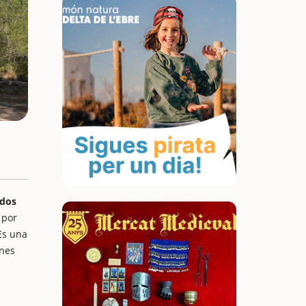
dos
 por
Es una
ones