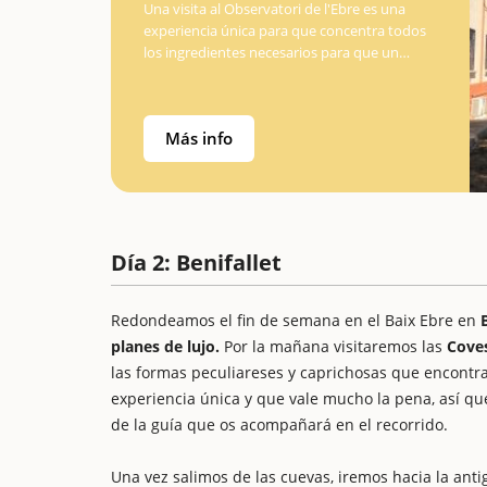
Una visita al Observatori de l'Ebre es una
experiencia única para que concentra todos
los ingredientes necesarios para que un
plan para los niños resulte fascinante ya la
vez didáctico y muy enriquecedor. Se trata
de un…
Más info
Día 2: Benifallet
Redondeamos el fin de semana en el Baix Ebre en
B
planes de lujo.
Por la mañana visitaremos las
Coves
las formas peculiareses y caprichosas que encontra
experiencia única y que vale mucho la pena, así qu
de la guía que os acompañará en el recorrido.
Una vez salimos de las cuevas, iremos hacia la anti