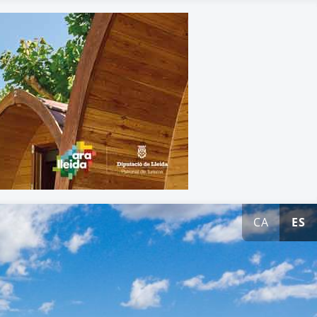
CA
ES