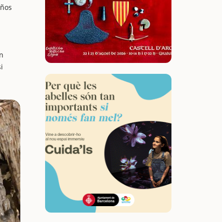
años
en
i