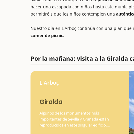
hacer una escapada con niños hasta este municipi
permitiréis que los niños contemplen una
auténtic
Nuestro día en L'Arboç continúa con una plan que i
comer de picnic.
Por la mañana: visita a la Giralda 
L'Arboç
Giralda
Algunos de los monumentos más
importantes de Sevilla y Granada están
reproducidos en este singular edificio.
¿Sabías que en Arboç podéis disfrutar de lo