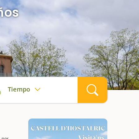
ños
Tiempo
s por