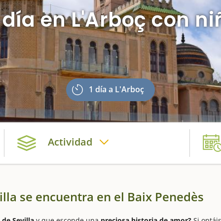
 día en L'Arboç con ni
1 día a L'Arboç
Actividad
villa se encuentra en el Baix Penedès
 de Sevilla
y que esconde una
preciosa historia de amor?
Si optái