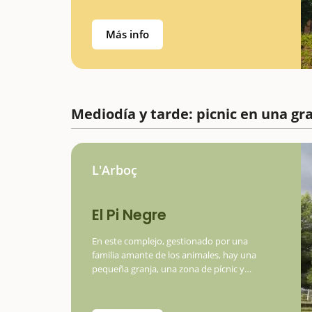
mejor del patrimonio arquitectónico…
Más info
Mediodía y tarde: picnic en una gr
L'Arboç
El Pi Negre
En este complejo, gestionado por una
familia amante de los animales, hay una
pequeña granja, una zona de pícnic y
juegos infantiles. El Pi Negre es una zona de
pícnic de pago, con barbacoas y una granja
con animales como principal…