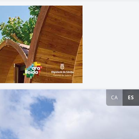
CA
ES