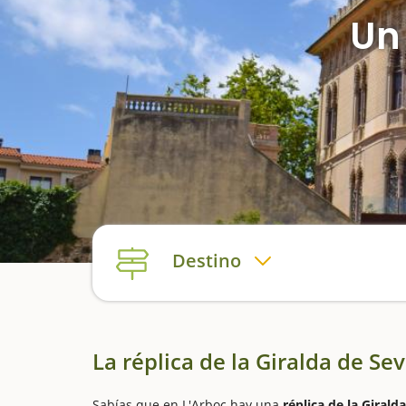
Un
Destino
La réplica de la Giralda de Se
Sabías que en L'Arboç hay una
réplica de la Giralda