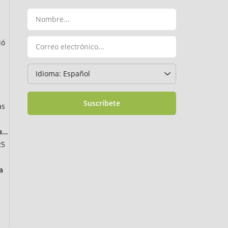
ió
Suscríbete
as
ancia
25
a