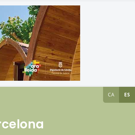
CA
ES
rcelona