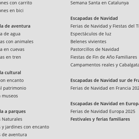
ones con carrito
Semana Santa en Catalunya
ones en bici
Escapadas de Navidad
da de aventura
Ferias de Navidad y Fiestas del T
a de agua
Espectáculos de luz
as con animales
Belenes vivientes
a en cuevas
Pastorcillos de Navidad
as en tren
Fiestas de Fin de Año Familiares
Campamentos reales y Cabalgat
a cultural
 con encanto
Escapadas de Navidad sur de Fr
al patrimonio
Ferias de Navidad en Francia 20
 a museos
Escapadas de Navidad en Europ
da a parques
Ferias de Navidad Europa 2025
 Naturales
Festivales y ferias familiares
 y jardines con encanto
 de aventura