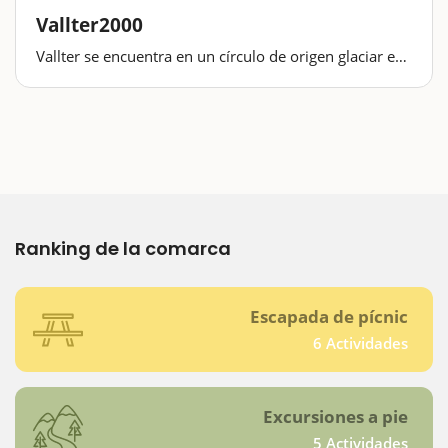
Vallter2000
Vallter se encuentra en un círculo de origen glaciar en
la comarca del Ripollès y dentro del término municipal
de Setcases, en medio de cumbres que sobrepasan los
2.800 m de altitud y con la base a más de 2.000
m.Pero Vallter no es sólo una estación…
Ranking de la comarca
Escapada de pícnic
6 Actividades
Excursiones a pie
5 Actividades