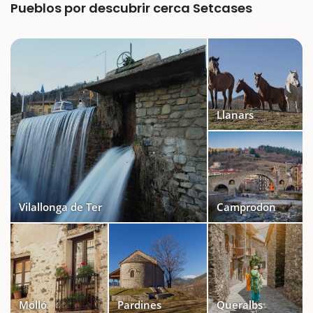
Pueblos por descubrir cerca Setcases
Llanars
Vilallonga de Ter
Camprodon
Molló
Pardines
Queralbs