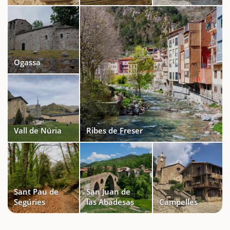
Ogassa
Vall de Núria
Ribes de Freser
Sant Pau de
San Juan de
Segúries
las Abadesas
Campelles