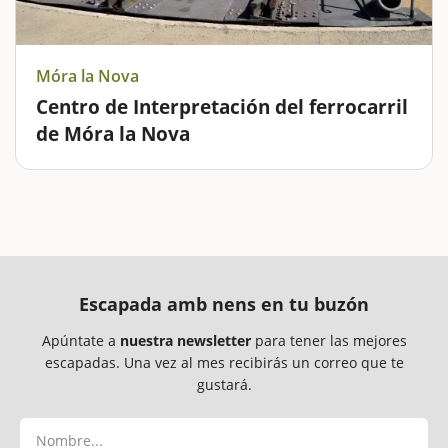
Móra la Nova
Centro de Interpretación del ferrocarril
de Móra la Nova
Móra la Nova tiene un gran pasado ferroviario y en el
Centro de Interpretación del Ferrocarril lo
comprobaréis. El espacio cuenta con el Museo del
Ferrocarril, pero cuando se divertiran de verdad los
niños será cuando…
Escapada amb nens en tu buzón
Apúntate a
nuestra newsletter
para tener las mejores
escapadas. Una vez al mes recibirás un correo que te
gustará.