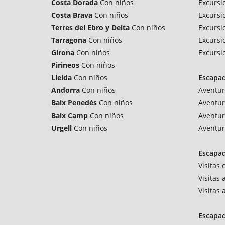
Costa Dorada
Con niños
Excursi
Costa Brava
Con niños
Excursi
Terres del Ebro y Delta
Con niños
Excursi
Tarragona
Con niños
Excursi
Girona
Con niños
Excursi
Pirineos
Con niños
Lleida
Con niños
Escapa
Andorra
Con niños
Aventur
Baix Penedès
Con niños
Aventur
Baix Camp
Con niños
Aventur
Urgell
Con niños
Aventur
Escapad
Visitas
Visitas 
Visitas
Escapa