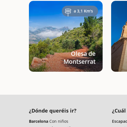
a 3,1 Km's
Olesa de
Montserrat
¿Dónde queréis ir?
¿Cuál 
Barcelona
Con niños
Escapad