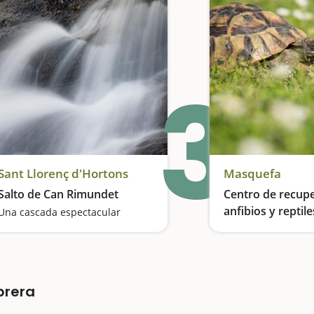
3
Sant Llorenç d'Hortons
Masquefa
Salto de Can Rimundet
Centro de recup
anfibios y reptil
Una cascada espectacular
Catalunya en Ma
brera