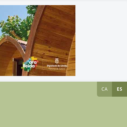
CA
ES