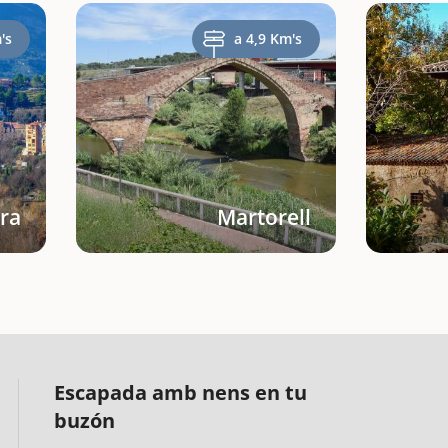
's
a 4,9 Km's
ra
Martorell
Escapada amb nens en tu
buzón