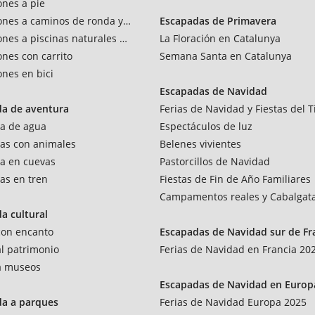
ones a pie
ones a caminos de ronda y vías verdes
Escapadas de Primavera
ones a piscinas naturales y rios
La Floración en Catalunya
ones con carrito
Semana Santa en Catalunya
ones en bici
Escapadas de Navidad
da de aventura
Ferias de Navidad y Fiestas del T
a de agua
Espectáculos de luz
as con animales
Belenes vivientes
a en cuevas
Pastorcillos de Navidad
as en tren
Fiestas de Fin de Año Familiares
Campamentos reales y Cabalgat
a cultural
 con encanto
Escapadas de Navidad sur de Fr
al patrimonio
Ferias de Navidad en Francia 20
 a museos
Escapadas de Navidad en Europ
da a parques
Ferias de Navidad Europa 2025