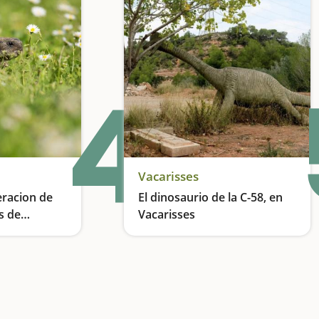
4
Vacarisses
eracion de
El dinosaurio de la C-58, en
es de
Vacarisses
squefa
La importancia de la educación ambiental
Un dinosaurio con mucha historia