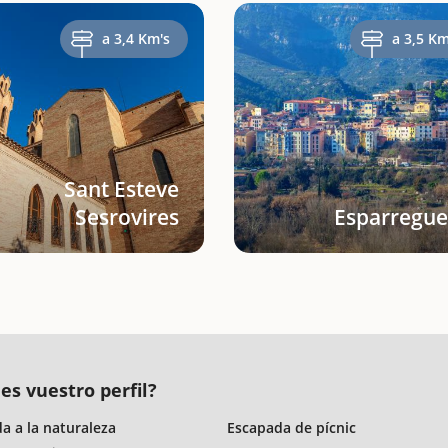
a 3,4 Km's
a 3,5 Km
Sant Esteve
Sesrovires
Esparregue
es vuestro perfil?
a a la naturaleza
Escapada de pícnic