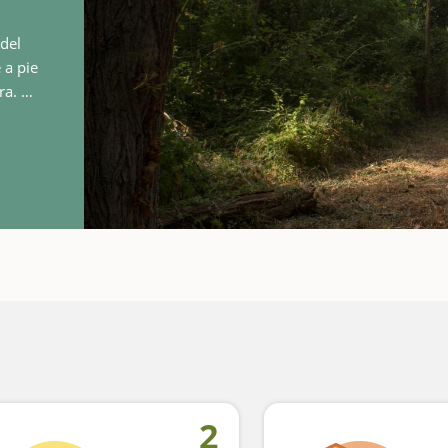
 del
 a pie
 El
de una
2