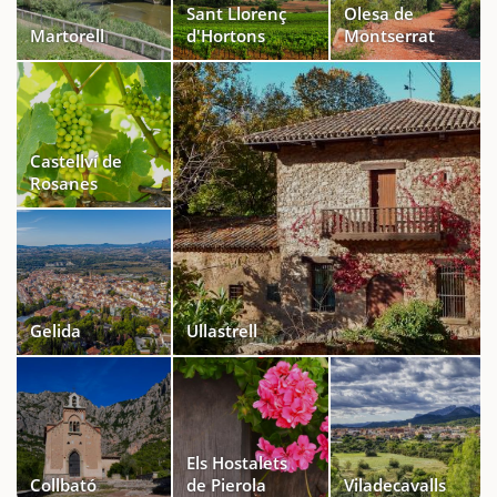
Sant Llorenç
Olesa de
Martorell
d'Hortons
Montserrat
Castellví de
Rosanes
Gelida
Ullastrell
Els Hostalets
Collbató
de Pierola
Viladecavalls