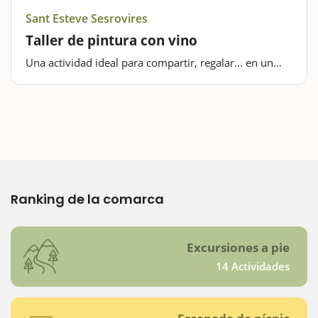
Sant Esteve Sesrovires
Taller de pintura con vino
Una actividad ideal para compartir, regalar... en un
pequeño pueblo del Baix Llobregat. En Sant Esteve
Sesrovires se encuentra el Estudio de arte de Marta
Arañó Tinta i Vi, un estudio único donde podrá pintar
con vino…
Ranking de la comarca
Excursiones a pie
14 Actividades