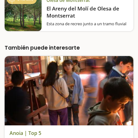
Olesa de Montserrat
El Areny del Molí de Olesa de
Montserrat
Esta zona de recreo junto a un tramo fluvial
de gran interés ornitológico es ideal para
hacer un bocado en plena natura. Queréis
conocer una zona de recreo, al lado mismo
del río Llobregat, ideal para una escapada en
También puede interesarte
familia?…
Anoia | Top 5