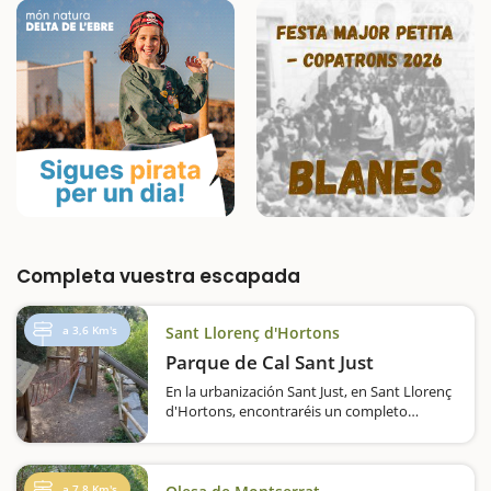
Completa vuestra escapada
a 3,6 Km's
Sant Llorenç d'Hortons
Parque de Cal Sant Just
En la urbanización Sant Just, en Sant Llorenç
d'Hortons, encontraréis un completo
parque infantil, ideal para que los niños se
diviertan y vivan aventuras. Encontraréis,
sobre todo, elementos de madera, como
puentes,…
a 7,8 Km's