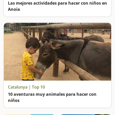
Las mejores actividades para hacer con niños en
Anoia
Visitamos castillos, hacemos papel, miramos las estrellas, vamos de tiendas y hacemos un poco el payaso en Anoia
Catalunya | Top 10
10 aventuras muy animales para hacer con
niños
Haremos de pastores, de payés, visitaremos vacas famosas, aprendermos a hacer quesos, subiremos en caballos y ponis, descubriremos huellas de animales de hace 30 millones de años, subiremos en carros y descubriremos la fauna salvaje del Valle de Aran