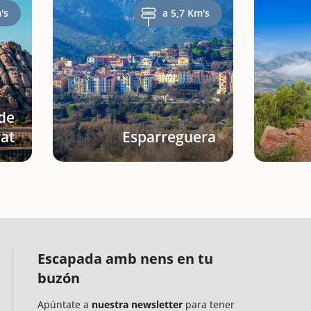
's
a 5,7 Km's
de
at
Esparreguera
Escapada amb nens en tu
buzón
Apúntate a
nuestra newsletter
para tener