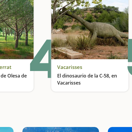
4
errat
Vacarisses
 de Olesa de
El dinosaurio de la C-58, en
Vacarisses
o natural
Un dinosaurio con mucha historia