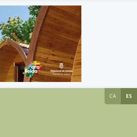
CA
ES