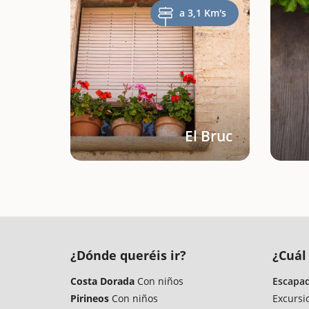
a 3,1 Km's
El Bruc
¿Dónde queréis ir?
¿Cuál 
Costa Dorada
Con niños
Escapad
Pirineos
Con niños
Excursi