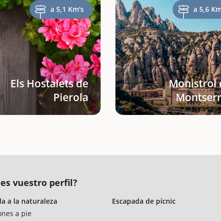
a 5,1 Km's
a 5,6 Km
Els Hostalets de
Monistrol 
Pierola
Montserr
es vuestro perfil?
a a la naturaleza
Escapada de pícnic
ones a pie