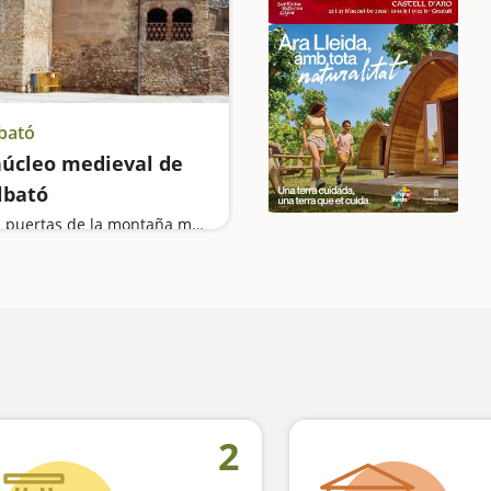
bató
núcleo medieval de
lbató
A las puertas de la montaña mágica
2