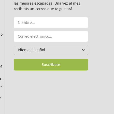
las mejores escapadas. Una vez al mes
recibirás un correo que te gustará.
ió
Suscríbete
as
ancia
25
a