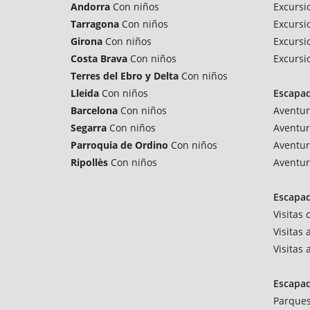
Andorra
Con niños
Excursi
Tarragona
Con niños
Excursi
Girona
Con niños
Excursi
Costa Brava
Con niños
Excursi
Terres del Ebro y Delta
Con niños
Lleida
Con niños
Escapa
Barcelona
Con niños
Aventur
Segarra
Con niños
Aventur
Parroquia de Ordino
Con niños
Aventur
Ripollès
Con niños
Aventur
Escapad
Visitas
Visitas 
Visitas
Escapa
Parques