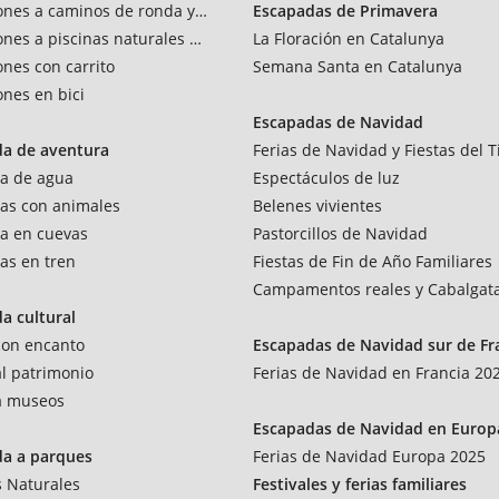
ones a caminos de ronda y vías verdes
Escapadas de Primavera
ones a piscinas naturales y rios
La Floración en Catalunya
ones con carrito
Semana Santa en Catalunya
ones en bici
Escapadas de Navidad
da de aventura
Ferias de Navidad y Fiestas del T
a de agua
Espectáculos de luz
as con animales
Belenes vivientes
a en cuevas
Pastorcillos de Navidad
as en tren
Fiestas de Fin de Año Familiares
Campamentos reales y Cabalgat
a cultural
 con encanto
Escapadas de Navidad sur de Fr
al patrimonio
Ferias de Navidad en Francia 20
 a museos
Escapadas de Navidad en Europ
da a parques
Ferias de Navidad Europa 2025
 Naturales
Festivales y ferias familiares