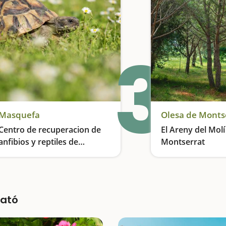
3
Masquefa
Olesa de Monts
Centro de recuperacion de
El Areny del Molí
anfibios y reptiles de
Montserrat
Catalunya en Masquefa
La importancia de la educación ambiental
Pícnic en un espaci
bató