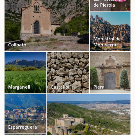
de Pierola
Monistrol de
Collbató
Montserrat
Marganell
Castellolí
Piera
Esparreguera