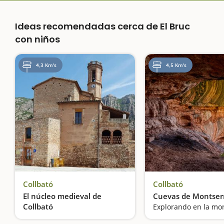
Ideas recomendadas cerca de El Bruc
con niños
4,3 Km's
4,5 Km's
Collbató
Collbató
El núcleo medieval de
Cuevas de Montser
Collbató
Explorando en la mo
A las puertas de la montaña mágica