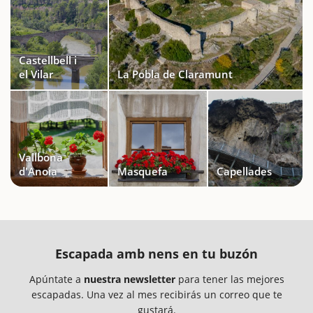
Castellbell i
el Vilar
La Pobla de Claramunt
Vallbona
d'Anoia
Masquefa
Capellades
Escapada amb nens en tu buzón
Apúntate a
nuestra newsletter
para tener las mejores
escapadas. Una vez al mes recibirás un correo que te
gustará.