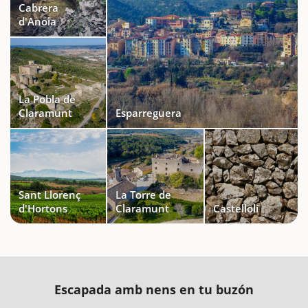
Cabrera
d'Anoia
La Pobla de
Claramunt
Esparreguera
Sant Llorenç
La Torre de
d'Hortons
Claramunt
Castellolí
Escapada amb nens en tu buzón