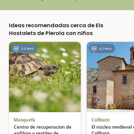
Ideas recomendadas cerca de Els
Hostalets de Pierola con niños
5,5 Km's
6,2 Km's
Masquefa
Collbató
Centro de recuperacion de
El núcleo medieval
anfibios y reptiles de
Collbató