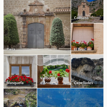
Collbató
Piera
El Bruc
Vallbona
Masquefa
d'Anoia
Capellades