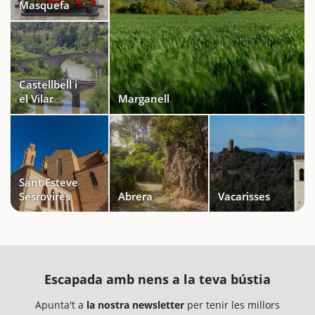
Masquefa
Castellbell i
el Vilar
Marganell
Sant Esteve
Sesrovires
Abrera
Vacarisses
Escapada amb nens a la teva bústia
Apunta't a
la nostra newsletter
per tenir les millors