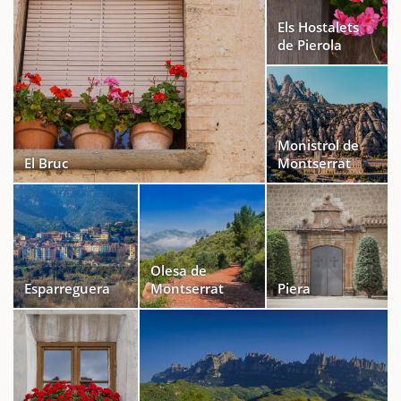
Els Hostalets
de Pierola
Monistrol de
El Bruc
Montserrat
Olesa de
Esparreguera
Montserrat
Piera