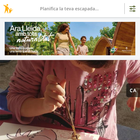
Planifica la teva escapada...
CA