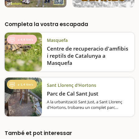
Completa la vostra escapada
a 4,4 Km's
Masquefa
Centre de recuperacio d'amfibis
i reptils de Catalunya a
Masquefa
El CRARC és un centre que es dedica a la
rehabilitació de fauna silvestre amb
l'objectiu de retornar-la al seu hàbitat
a 5,4 Km's
Sant Llorenç d'Hortons
natural, promoure la recerca científica i
Parc de Cal Sant Just
l'educació ambiental. El CRAC és…
A la urbanització Sant Just, a Sant Llorenç
d'Hortons, trobareu un complet parc
infantil, ideal per a què els vostres fills i filles
visquin aventures. Hi trobareu, sobretot,
elements de fusta, com ara ponts, a més de
gronxadors…
També et pot interessar