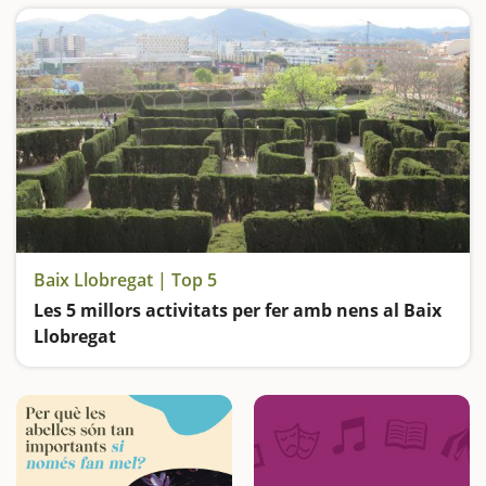
Baix Llobregat | Top 5
Les 5 millors activitats per fer amb nens al Baix
Llobregat
Visitem Catalunya en Miniatura, entrem dins de les Coves de Montserrat, anem d'excursió al Delta del Llobregat, descobrim les mines de Gavà i ens perdem al laberint del Parc de Torreblanca