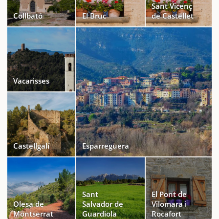
Sant Vicenç
Collbató
El Bruc
de Castellet
Vacarisses
Castellgalí
Esparreguera
Sant
El Pont de
Olesa de
Salvador de
Vilomara i
Montserrat
Guardiola
Rocafort