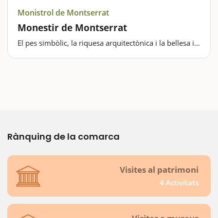
Monistrol de Montserrat
Monestir de Montserrat
El pes simbòlic, la riquesa arquitectònica i la bellesa i
singularitat de l'entorn natural fan que tothom hagi de
passar, tard o d'hora, per Montserrat.Qui més qui
menys ha estat alguna vegada a Montserrat. Si és el
vostre cas, segur que no…
Rànquing de la comarca
Visites al patrimoni
4 Activitats