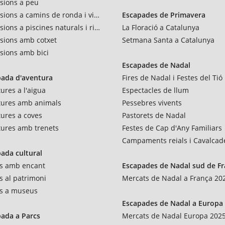
sions a peu
sions a camins de ronda i vies verdes
Escapades de Primavera
sions a piscines naturals i rius
La Floració a Catalunya
sions amb cotxet
Setmana Santa a Catalunya
sions amb bici
Escapades de Nadal
pada d'aventura
Fires de Nadal i Festes del Tió
ures a l'aigua
Espectacles de llum
tures amb animals
Pessebres vivents
ures a coves
Pastorets de Nadal
ures amb trenets
Festes de Cap d'Any Familiars
Campaments reials i Cavalcad
ada cultural
es amb encant
Escapades de Nadal sud de F
es al patrimoni
Mercats de Nadal a França 20
es a museus
Escapades de Nadal a Europa
ada a Parcs
Mercats de Nadal Europa 202