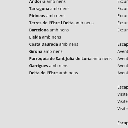
Andorra
amb nens
Excur
Tarragona
amb nens
Excur
Pirineus
amb nens
Excur
Terres de l'Ebre i Delta
amb nens
Excur
Barcelona
amb nens
Excur
Lleida
amb nens
Costa Daurada
amb nens
Esca
Girona
amb nens
Avent
Parròquia de Sant Julià de Lòria
amb nens
Aven
Garrigues
amb nens
Avent
Delta de l'Ebre
amb nens
Avent
Escap
Visit
Visit
Visit
Escap