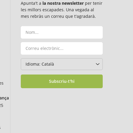
Apunta't a
la nostra newsletter
per tenir
les millors escapades. Una vegada al
mes rebràs un correu que t'agradarà.
Subscriu-t'hi
es
rança
25
5