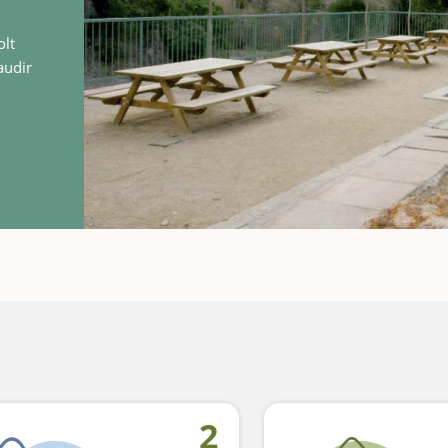
olt
audir
l…
2