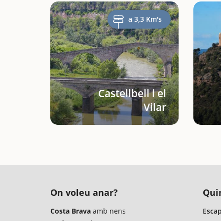
a 3,3 Km's
Castellbell i el
Vilar
On voleu anar?
Quin
Costa Brava
amb nens
Escap