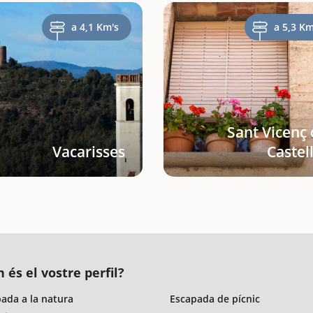
a 4,1 Km's
a 5,3 Km
Sant Vicenç
Vacarisses
Castel
 és el vostre perfil?
ada a la natura
Escapada de pícnic