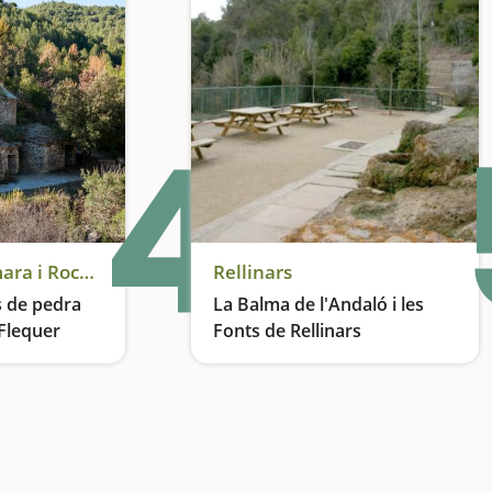
4
El Pont de Vilomara i Rocafort
Rellinars
s de pedra
La Balma de l'Andaló i les
 Flequer
Fonts de Rellinars
Coneixerem com es feia vi a les vinyes més allunyades dels pobles
Excursió amb coves, una riera i amb vistes a Montserrat