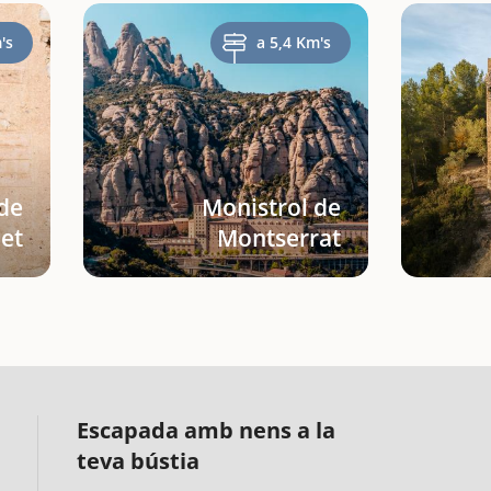
's
a 5,4 Km's
 de
Monistrol de
let
Montserrat
Escapada amb nens a la
teva bústia