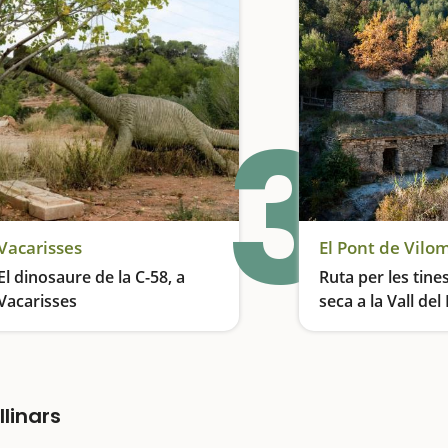
3
Vacarisses
El dinosaure de la C-58, a
Ruta per les tine
Vacarisses
seca a la Vall del
Un dinosaure amb molta història
linars