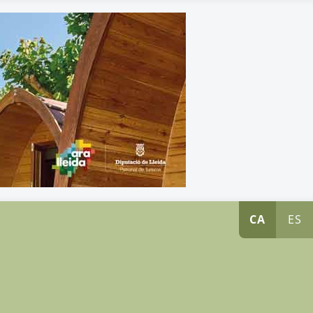
CA
ES