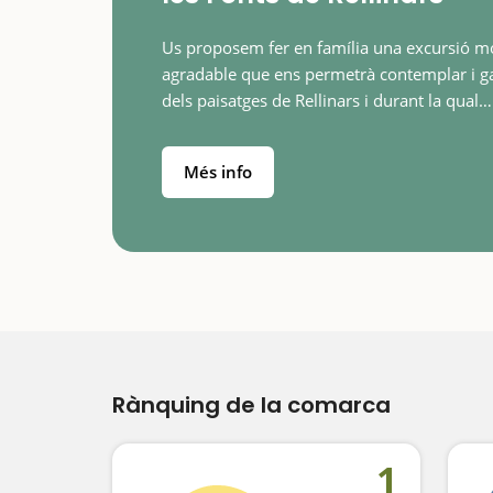
Us proposem fer en família una excursió m
agradable que ens permetrà contemplar i g
dels paisatges de Rellinars i durant la qual
tindrem una panoràmica sensacional de
Montserrat, visible des de gairebé qualsevo
Més info
Rànquing de la comarca
1