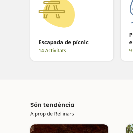
P
Escapada de pícnic
e
14 Activitats
9
Són tendència
A prop de Rellinars