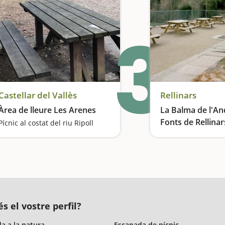
3
Castellar del Vallès
Rellinars
Àrea de lleure Les Arenes
La Balma de l'And
Fonts de Rellinar
Pícnic al costat del riu Ripoll
s el vostre perfil?
a a la natura
Escapada de pícnic