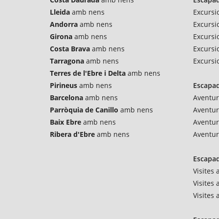
Lleida
amb nens
Excursi
Andorra
amb nens
Excursi
Girona
amb nens
Excursio
Costa Brava
amb nens
Excursi
Tarragona
amb nens
Excursi
Terres de l'Ebre i Delta
amb nens
Pirineus
amb nens
Escapad
Barcelona
amb nens
Aventur
Parròquia de Canillo
amb nens
Aventu
Baix Ebre
amb nens
Aventur
Ribera d'Ebre
amb nens
Aventur
Escapad
Visites
Visites 
Visites