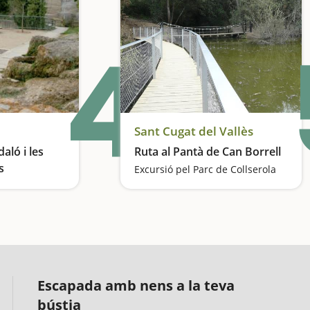
4
Sant Cugat del Vallès
aló i les
Ruta al Pantà de Can Borrell
s
Excursió pel Parc de Collserola
Excursió amb coves, una riera i amb vistes a Montserrat
Escapada amb nens a la teva
bústia