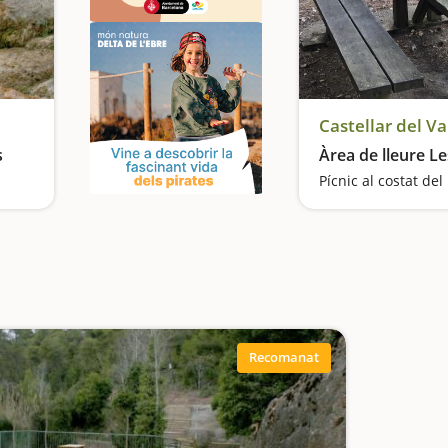
Castellar del Va
s
Àrea de lleure L
Pícnic al costat del 
Excursió amb coves, una riera i amb vistes a Montserrat
Recomanat