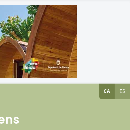
CA
ES
nens