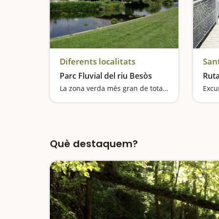
Diferents localitats
Sant
Parc Fluvial del riu Besòs
Ruta
La zona verda més gran de tota l'Àrea Metropolitana de Barcelona
Excur
Què destaquem?