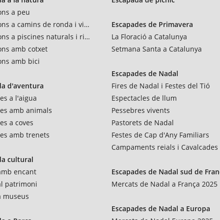
ons a peu
ons a camins de ronda i vies verdes
Escapades de Primavera
ns a piscines naturals i rius
La Floració a Catalunya
ons amb cotxet
Setmana Santa a Catalunya
ons amb bici
Escapades de Nadal
a d'aventura
Fires de Nadal i Festes del Tió
es a l'aigua
Espectacles de llum
res amb animals
Pessebres vivents
es a coves
Pastorets de Nadal
es amb trenets
Festes de Cap d'Any Familiars
Campaments reials i Cavalcades
a cultural
 amb encant
Escapades de Nadal sud de Fran
al patrimoni
Mercats de Nadal a França 2025
 a museus
Escapades de Nadal a Europa