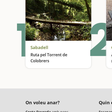
1
2
Sabadell
Ruta pel Torrent de
Colobrers
Descobrim el parc fluvial del riu Ripoll
On voleu anar?
Quin é
Costa Daurada
amb nens
Escapad