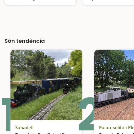
Una activitat ideal per fer amb nens a prop de Barcelona
Són tendència
1
2
Sabadell
Palau-solità i 