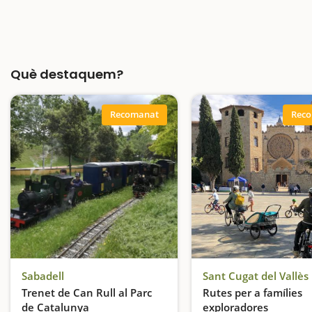
Què destaquem?
Recomanat
Rec
Sabadell
Sant Cugat del Vallès
Trenet de Can Rull al Parc
Rutes per a famílies
de Catalunya
exploradores