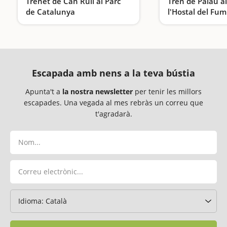
Trenet de Can Rull al Parc
Tren de Palau al
de Catalunya
l'Hostal del Fum
Una activitat ideal per fer amb nens a prop de Barcelona
Viatgem en tren!
Escapada amb nens a la teva bústia
Apunta't a
la nostra newsletter
per tenir les millors
escapades. Una vegada al mes rebràs un correu que
t'agradarà.