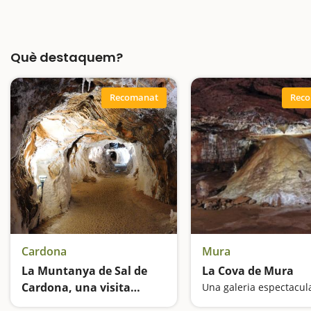
Què destaquem?
Recomanat
Rec
Cardona
Mura
La Muntanya de Sal de
La Cova de Mura
Cardona, una visita
Una galeria espectacul
sorprenent
Una aventura subterrània fascinant