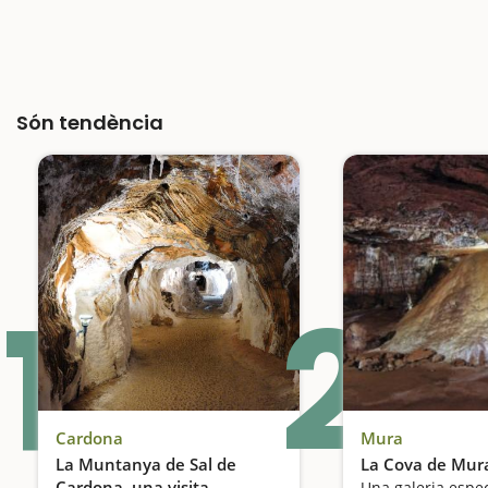
Són tendència
1
2
Cardona
Mura
La Muntanya de Sal de
La Cova de Mur
Cardona, una visita
Una galeria espe