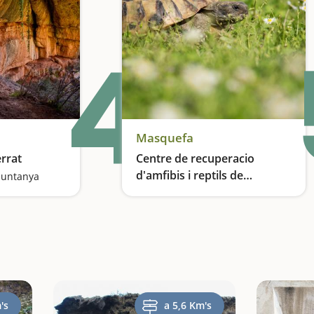
4
Masquefa
rrat
Centre de recuperacio
d'amfibis i reptils de
muntanya
Catalunya a Masquefa
La importància de l'educació ambiental
's
a 5,6 Km's