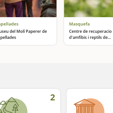
pellades
Masquefa
seu del Molí Paperer de
Centre de recuperacio
pellades
d'amfibis i reptils de
Catalunya a Masquefa
Tallers familiars per aprendre a fer paper
2