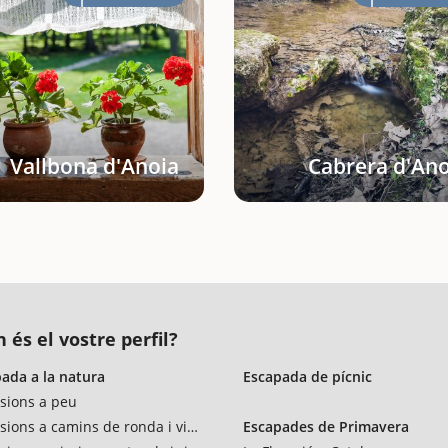
Vallbona d'Anoia
Cabrera d'Ano
 és el vostre perfil?
ada a la natura
Escapada de pícnic
sions a peu
sions a camins de ronda i vies verdes
Escapades de Primavera