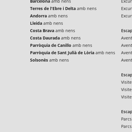
Barcelona
amb nens
Excur
Terres de l'Ebre i Delta
amb nens
Excur
Andorra
amb nens
Excur
Lleida
amb nens
Costa Brava
amb nens
Esca
Costa Daurada
amb nens
Avent
Parròquia de Canillo
amb nens
Aven
Parròquia de Sant Julià de Lòria
amb nens
Avent
Solsonès
amb nens
Avent
Escap
Visit
Visit
Visit
Escap
Parcs
Parcs