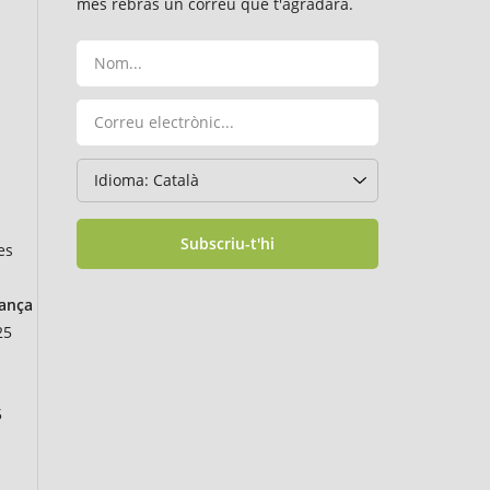
mes rebràs un correu que t'agradarà.
Subscriu-t'hi
es
rança
25
5