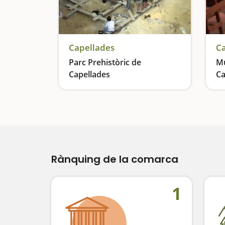
Capellades
Ca
Parc Prehistòric de
Mu
Capellades
Ca
Alt valor geològic
Rànquing de la comarca
1