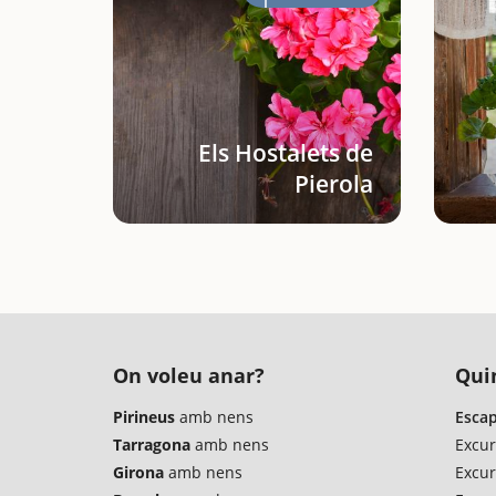
Els Hostalets de
Pierola
On voleu anar?
Quin
Pirineus
amb nens
Escap
Tarragona
amb nens
Excur
Girona
amb nens
Excur