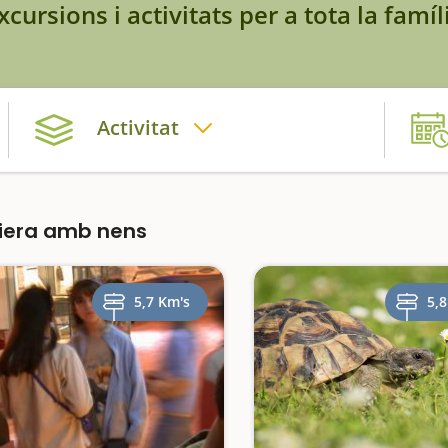
xcursions i activitats per a tota la famíl
Activitat
iera amb nens
5,7 Km's
5,8