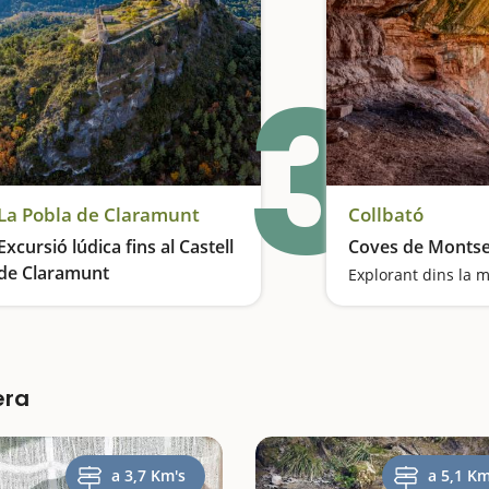
3
La Pobla de Claramunt
Collbató
Excursió lúdica fins al Castell
Coves de Montse
de Claramunt
Explorant dins la 
Un recorregut lúdic per fer amb família i moltes sorpreses durant el camí
era
a 3,7 Km's
a 5,1 Km