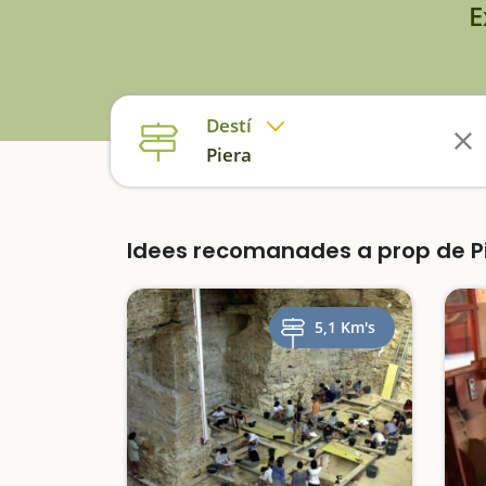
E
Destí
Piera
Idees recomanades a prop de P
5,1 Km's