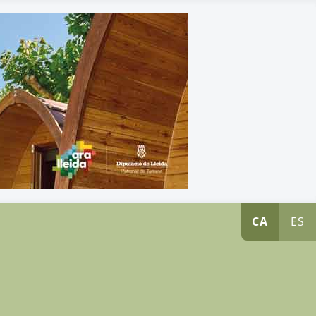
CA
ES