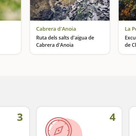
Cabrera d'Anoia
La P
Ruta dels salts d'aigua de
Excur
Cabrera d'Anoia
de C
La importància de l'educació ambiental
Descens de barrancs
3
4