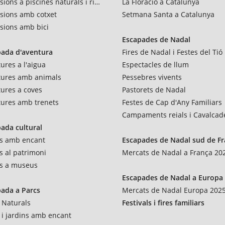
sions a piscines naturals i rius
La Floració a Catalunya
sions amb cotxet
Setmana Santa a Catalunya
sions amb bici
Escapades de Nadal
pada d'aventura
Fires de Nadal i Festes del Tió
ures a l'aigua
Espectacles de llum
tures amb animals
Pessebres vivents
ures a coves
Pastorets de Nadal
ures amb trenets
Festes de Cap d'Any Familiars
Campaments reials i Cavalcad
ada cultural
es amb encant
Escapades de Nadal sud de F
es al patrimoni
Mercats de Nadal a França 20
es a museus
Escapades de Nadal a Europa
ada a Parcs
Mercats de Nadal Europa 202
 Naturals
Festivals i fires familiars
 i jardins amb encant