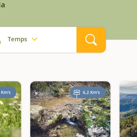
ia
Temps
 Km's
6,2 Km's