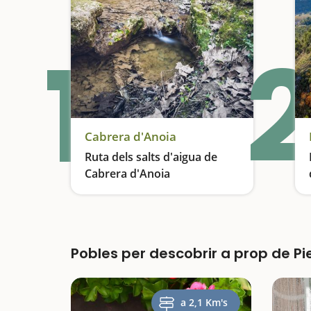
1
2
Cabrera d'Anoia
Ruta dels salts d'aigua de
Cabrera d'Anoia
Descens de barrancs
Pobles per descobrir a prop de Pi
a 2,1 Km's