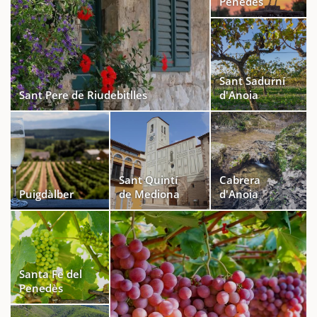
Penedès
Sant Sadurní
Sant Pere de Riudebitlles
d'Anoia
Sant Quintí
Cabrera
Puigdàlber
de Mediona
d'Anoia
Santa Fe del
Penedès