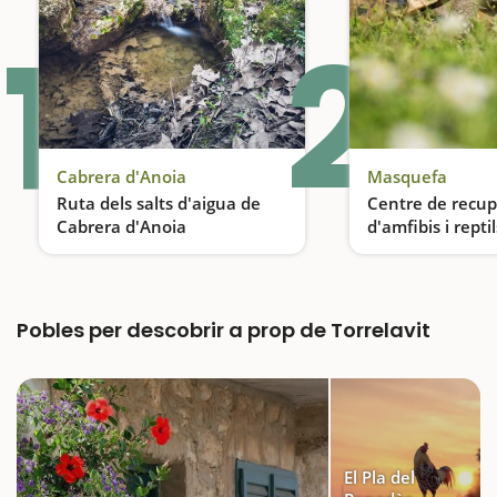
1
2
Cabrera d'Anoia
Masquefa
Ruta dels salts d'aigua de
Centre de recup
Cabrera d'Anoia
d'amfibis i repti
Catalunya a Ma
Descens de barrancs
Pobles per descobrir a prop de Torrelavit
El Pla del