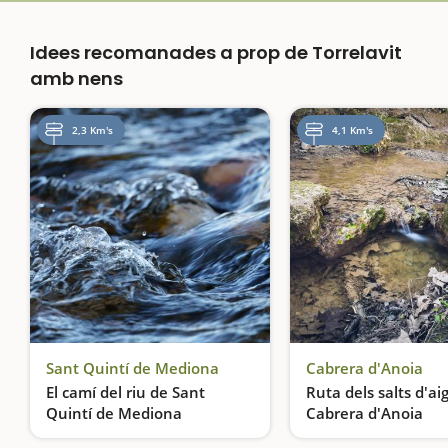
Idees recomanades a prop de Torrelavit
amb nens
2,3 Km's
4,1 Km's
Sant Quintí de Mediona
Cabrera d'Anoia
El camí del riu de Sant
Ruta dels salts d'ai
Quintí de Mediona
Cabrera d'Anoia
Un riu molt viu
Descens de barrancs