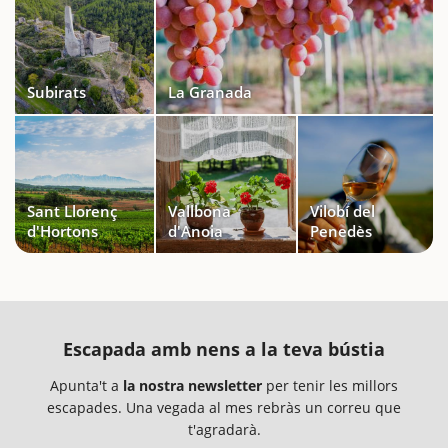
Subirats
La Granada
Sant Llorenç
Vallbona
Vilobí del
d'Hortons
d'Anoia
Penedès
Escapada amb nens a la teva bústia
Apunta't a
la nostra newsletter
per tenir les millors
escapades. Una vegada al mes rebràs un correu que
t'agradarà.